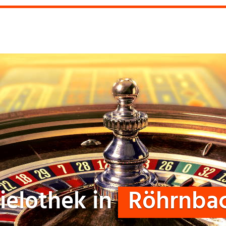
ielothek in
Röhrnba