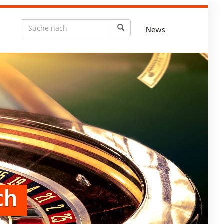
News
ch