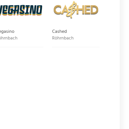
egasino
Cashed
öhrnbach
Röhrnbach