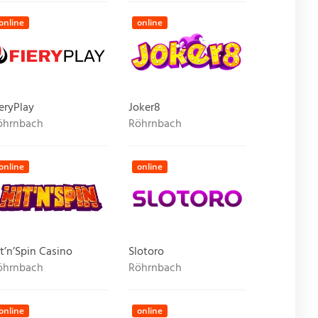
online
online
eryPlay
Joker8
öhrnbach
Röhrnbach
online
online
t’n’Spin Casino
Slotoro
öhrnbach
Röhrnbach
online
online