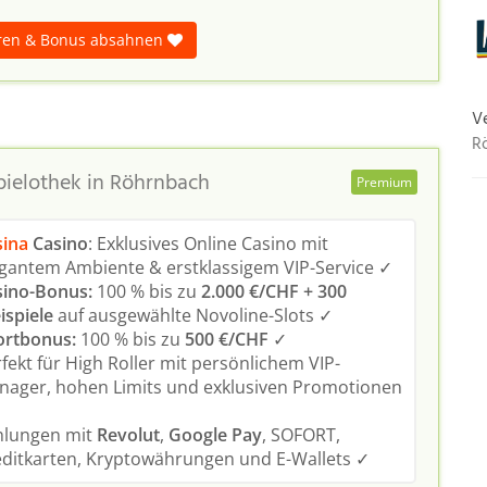
eren & Bonus absahnen
V
R
pielothek in
Röhrnbach
Premium
sina
Casino
: Exklusives Online Casino mit
egantem Ambiente & erstklassigem VIP-Service ✓
sino-Bonus:
100 % bis zu
2.000 €/CHF + 300
ispiele
auf ausgewählte Novoline-Slots ✓
ortbonus:
100 % bis zu
500 €/CHF
✓
fekt für High Roller mit persönlichem VIP-
nager, hohen Limits und exklusiven Promotionen
hlungen mit
Revolut
,
Google Pay
, SOFORT,
editkarten, Kryptowährungen und E-Wallets ✓