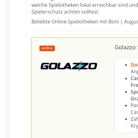
welche Spielotheken lokal erreichbar sind un
Spielerschutz achten solltest.
Beliebte Online-Spielotheken mit Boni | Augu
Golazzo
online
Go
Ang
Ca
Fre
Sp
Gr
Pe
Ca
Za
Kr