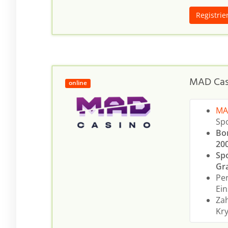
Registri
MAD Cas
online
MA
Spo
Bon
200
Sp
Gr
Per
Ein
Za
Kr