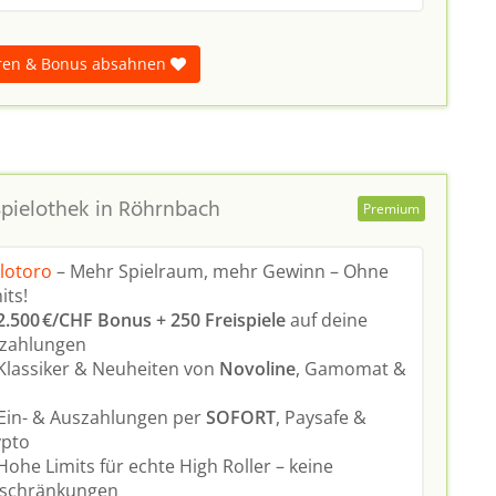
eren & Bonus absahnen
pielothek in
Röhrnbach
Premium
lotoro
– Mehr Spielraum, mehr Gewinn – Ohne
its!
2.500 €/CHF Bonus + 250 Freispiele
auf deine
nzahlungen
Klassiker & Neuheiten von
Novoline
, Gamomat &
 Ein- & Auszahlungen per
SOFORT
, Paysafe &
ypto
Hohe Limits für echte High Roller – keine
nschränkungen