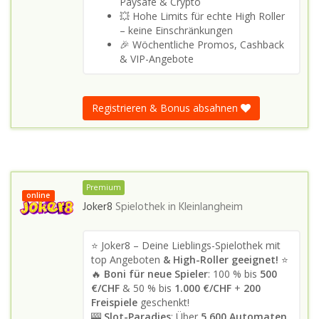
Paysafe & Crypto
💥 Hohe Limits für echte High Roller
– keine Einschränkungen
🎉 Wöchentliche Promos, Cashback
& VIP-Angebote
Registrieren & Bonus absahnen
Premium
online
Joker8
Spielothek in
Kleinlangheim
⭐ Joker8 – Deine Lieblings-Spielothek mit
top Angeboten
& High-Roller geeignet!
⭐
🔥
Boni für neue Spieler
: 100 % bis
500
€/CHF
& 50 % bis
1.000 €/CHF
+
200
Freispiele
geschenkt!
🎰
Slot-Paradies
: Über
5.600 Automaten