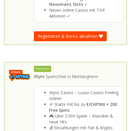
Novomatic Slots
✓
Neues online Casino mit TOP
Aktionen ✓
Registrieren & Bonus absahnen
Premium
online
Wyns
Spielothek in
Kleinlangheim
Wyns Casino – Luxus-Casino-Feeling
online!
🎉 Starte mit bis zu
€/CHF500 + 200
Free Spins
🎮 Über 5.500 Spiele – Klassiker &
neue Hits
💰 Einzahlungen mit Fiat & Krypto