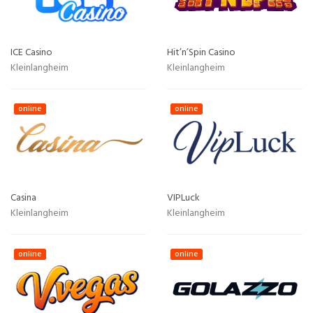
ICE Casino
Hit’n’Spin Casino
Kleinlangheim
Kleinlangheim
online
online
Casina
VIPLuck
Kleinlangheim
Kleinlangheim
online
online