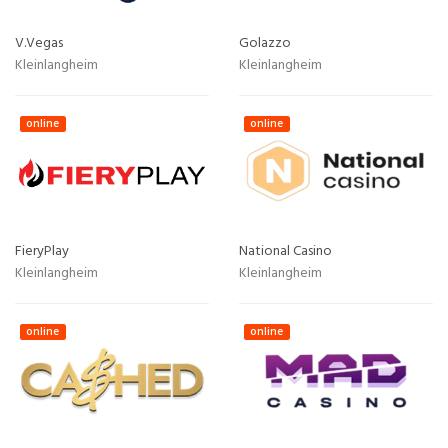
V.Vegas
Golazzo
Kleinlangheim
Kleinlangheim
online
online
FieryPlay
National Casino
Kleinlangheim
Kleinlangheim
online
online