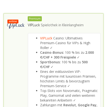
Premium
online
VIPLuck
Spielothek in
Kleinlangheim
VIPLuck
Casino: Ultimatives
Premium-Casino für VIPs & High
Roller ✓
Casino-Bonus:
100 % bis zu
2.000
€/CHF + 300 Freispiele
✓
Sportbonus:
100 % bis zu
500
€/CHF
✓
Eines der exklusivsten VIP-
Programme mit luxuriösen Prämien,
höchsten Limits & bevorzugtem
Premium-Service ✓
Top-Slots von Novomatic, Pragmatic
Play, Gamomat und vielen weiteren
bekannten Anbietern ✓
Zahlungen mit
Revolut
,
Google Pay
,