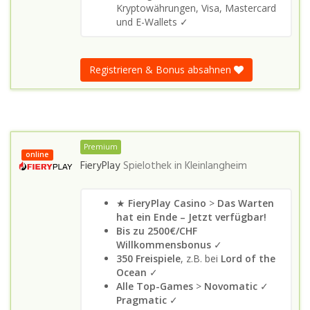
Kryptowährungen, Visa, Mastercard
und E-Wallets ✓
Registrieren & Bonus absahnen
Premium
online
FieryPlay
Spielothek in
Kleinlangheim
★
FieryPlay Casino
>
Das Warten
hat ein Ende – Jetzt verfügbar!
Bis zu 2500€/CHF
Willkommensbonus
✓
350 Freispiele
, z.B. bei
Lord of the
Ocean
✓
Alle Top-Games
>
Novomatic
✓
Pragmatic
✓