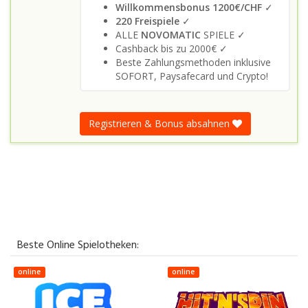
Willkommensbonus 1200€/CHF
✓
220 Freispiele
✓
ALLE
NOVOMATIC
SPIELE ✓
Cashback bis zu 2000€ ✓
Beste Zahlungsmethoden inklusive
SOFORT, Paysafecard und Crypto!
Registrieren & Bonus absahnen
Beste Online Spielotheken:
online
online