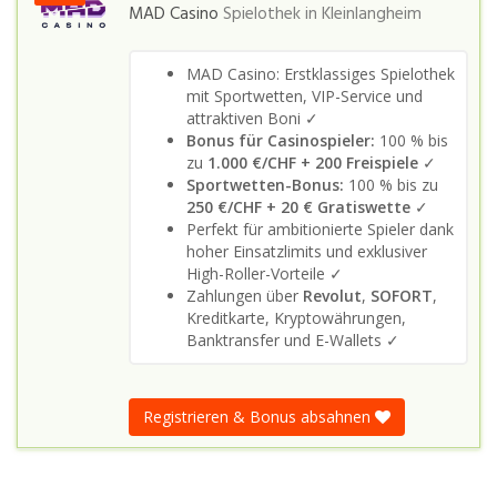
MAD Casino
Spielothek in
Kleinlangheim
MAD Casino: Erstklassiges Spielothek
mit Sportwetten, VIP-Service und
attraktiven Boni ✓
Bonus für Casinospieler:
100 % bis
zu
1.000 €/CHF + 200 Freispiele
✓
Sportwetten-Bonus:
100 % bis zu
250 €/CHF + 20 € Gratiswette
✓
Perfekt für ambitionierte Spieler dank
hoher Einsatzlimits und exklusiver
High-Roller-Vorteile ✓
Zahlungen über
Revolut
,
SOFORT
,
Kreditkarte, Kryptowährungen,
Banktransfer und E-Wallets ✓
Registrieren & Bonus absahnen