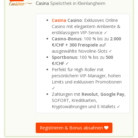
Casina
Spielothek in
Kleinlangheim
Casina
Casino
: Exklusives Online
Casino mit elegantem Ambiente &
erstklassigem VIP-Service ✓
Casino-Bonus:
100 % bis zu
2.000
€/CHF + 300 Freispiele
auf
ausgewählte Novoline-Slots ✓
Sportbonus:
100 % bis zu
500
€/CHF
✓
Perfekt für High Roller mit
persönlichem VIP-Manager, hohen
Limits und exklusiven Promotionen
✓
Zahlungen mit
Revolut
,
Google Pay
,
SOFORT, Kreditkarten,
Kryptowährungen und E-Wallets ✓
Registrieren & Bonus absahnen