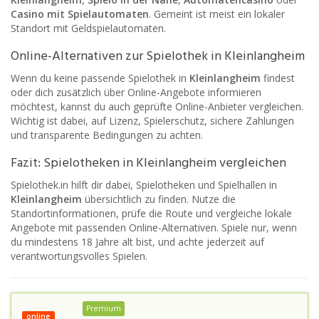
Casino mit Spielautomaten
. Gemeint ist meist ein lokaler
Standort mit Geldspielautomaten.
Online-Alternativen zur Spielothek in Kleinlangheim
Wenn du keine passende Spielothek in
Kleinlangheim
findest
oder dich zusätzlich über Online-Angebote informieren
möchtest, kannst du auch geprüfte Online-Anbieter vergleichen.
Wichtig ist dabei, auf Lizenz, Spielerschutz, sichere Zahlungen
und transparente Bedingungen zu achten.
Fazit: Spielotheken in Kleinlangheim vergleichen
Spielothek.in hilft dir dabei, Spielotheken und Spielhallen in
Kleinlangheim
übersichtlich zu finden. Nutze die
Standortinformationen, prüfe die Route und vergleiche lokale
Angebote mit passenden Online-Alternativen. Spiele nur, wenn
du mindestens 18 Jahre alt bist, und achte jederzeit auf
verantwortungsvolles Spielen.
Premium
online