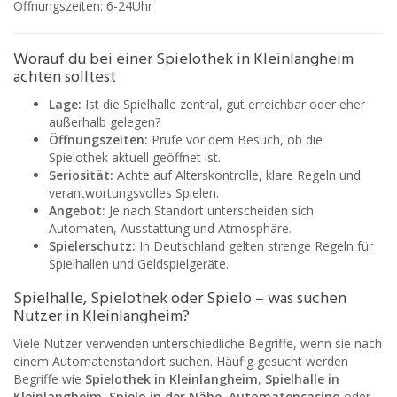
Öffnungszeiten: 6-24Uhr
Worauf du bei einer Spielothek in Kleinlangheim
achten solltest
Lage:
Ist die Spielhalle zentral, gut erreichbar oder eher
außerhalb gelegen?
Öffnungszeiten:
Prüfe vor dem Besuch, ob die
Spielothek aktuell geöffnet ist.
Seriosität:
Achte auf Alterskontrolle, klare Regeln und
verantwortungsvolles Spielen.
Angebot:
Je nach Standort unterscheiden sich
Automaten, Ausstattung und Atmosphäre.
Spielerschutz:
In Deutschland gelten strenge Regeln für
Spielhallen und Geldspielgeräte.
Spielhalle, Spielothek oder Spielo – was suchen
Nutzer in Kleinlangheim?
Viele Nutzer verwenden unterschiedliche Begriffe, wenn sie nach
einem Automatenstandort suchen. Häufig gesucht werden
Begriffe wie
Spielothek in Kleinlangheim
,
Spielhalle in
Kleinlangheim
,
Spielo in der Nähe
,
Automatencasino
oder