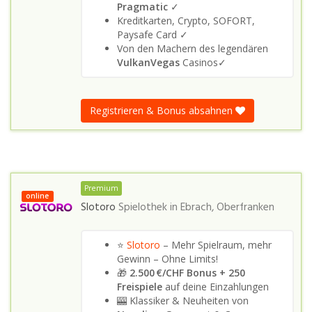
Pragmatic
✓
Kreditkarten, Crypto, SOFORT,
Paysafe Card ✓
Von den Machern des legendären
VulkanVegas
Casinos✓
Registrieren & Bonus absahnen
Premium
online
Slotoro
Spielothek in
Ebrach, Oberfranken
⭐
Slotoro
– Mehr Spielraum, mehr
Gewinn – Ohne Limits!
🎁
2.500 €/CHF Bonus + 250
Freispiele
auf deine Einzahlungen
🎰 Klassiker & Neuheiten von