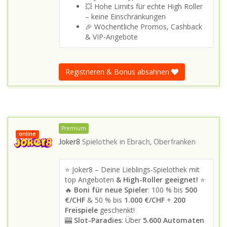
💥 Hohe Limits für echte High Roller
– keine Einschränkungen
🎉 Wöchentliche Promos, Cashback
& VIP-Angebote
Registrieren & Bonus absahnen
Premium
online
Joker8
Spielothek in
Ebrach, Oberfranken
⭐ Joker8 – Deine Lieblings-Spielothek mit
top Angeboten
& High-Roller geeignet!
⭐
🔥
Boni für neue Spieler
: 100 % bis
500
€/CHF
& 50 % bis
1.000 €/CHF
+
200
Freispiele
geschenkt!
🎰
Slot-Paradies
: Über
5.600 Automaten