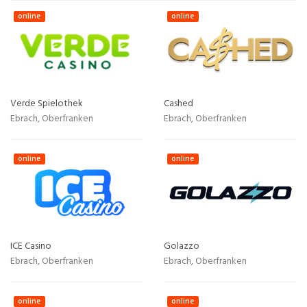
online
online
Verde Spielothek
Cashed
Ebrach, Oberfranken
Ebrach, Oberfranken
online
online
ICE Casino
Golazzo
Ebrach, Oberfranken
Ebrach, Oberfranken
online
online