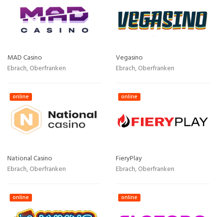
MAD Casino
Vegasino
Ebrach, Oberfranken
Ebrach, Oberfranken
online
online
National Casino
FieryPlay
Ebrach, Oberfranken
Ebrach, Oberfranken
online
online