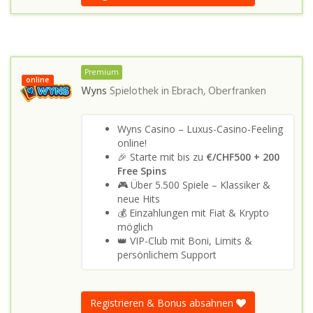
Premium
online
Wyns
Spielothek in
Ebrach, Oberfranken
Wyns Casino – Luxus-Casino-Feeling
online!
🎉 Starte mit bis zu
€/CHF500 + 200
Free Spins
🎮 Über 5.500 Spiele – Klassiker &
neue Hits
💰 Einzahlungen mit Fiat & Krypto
möglich
👑 VIP-Club mit Boni, Limits &
persönlichem Support
Registrieren & Bonus absahnen