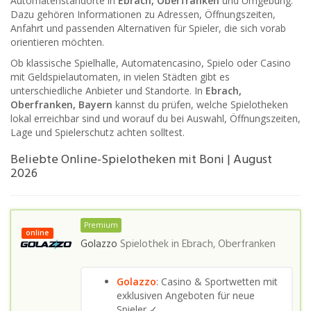
Automatenstandorte in
Ebrach, Oberfranken
und Umgebung.
Dazu gehören Informationen zu Adressen, Öffnungszeiten,
Anfahrt und passenden Alternativen für Spieler, die sich vorab
orientieren möchten.
Ob klassische Spielhalle, Automatencasino, Spielo oder Casino
mit Geldspielautomaten, in vielen Städten gibt es
unterschiedliche Anbieter und Standorte. In
Ebrach,
Oberfranken, Bayern
kannst du prüfen, welche Spielotheken
lokal erreichbar sind und worauf du bei Auswahl, Öffnungszeiten,
Lage und Spielerschutz achten solltest.
Beliebte Online-Spielotheken mit Boni | August
2026
Premium
online
Golazzo
Spielothek in
Ebrach, Oberfranken
Golazzo
: Casino & Sportwetten mit
exklusiven Angeboten für neue
Spieler ✓