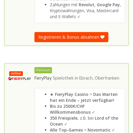
Zahlungen mit
Revolut
,
Google Pay
,
Kryptowährungen, Visa, Mastercard
und E-Wallets ✓
Registrieren & Bonus absahnen
Premium
online
FieryPlay
Spielothek in
Ebrach, Oberfranken
★
FieryPlay Casino
>
Das Warten
hat ein Ende – Jetzt verfügbar!
Bis zu 2500€/CHF
Willkommensbonus
✓
350 Freispiele
, z.B. bei
Lord of the
Ocean
✓
Alle Top-Games
>
Novomatic
✓