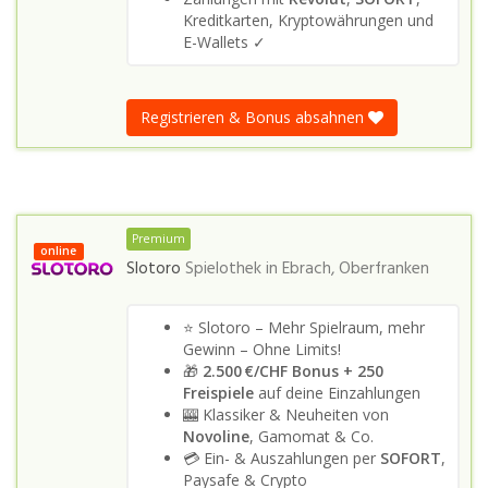
Kreditkarten, Kryptowährungen und
E-Wallets ✓
Registrieren & Bonus absahnen
Premium
online
Slotoro
Spielothek in
Ebrach, Oberfranken
⭐ Slotoro – Mehr Spielraum, mehr
Gewinn – Ohne Limits!
🎁
2.500 €/CHF Bonus + 250
Freispiele
auf deine Einzahlungen
🎰 Klassiker & Neuheiten von
Novoline
, Gamomat & Co.
💳 Ein- & Auszahlungen per
SOFORT
,
Paysafe & Crypto