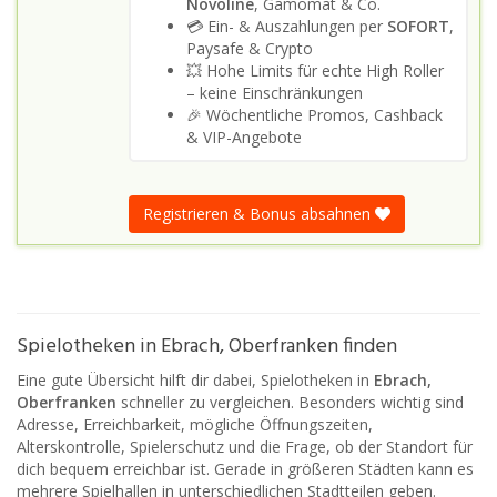
Novoline
, Gamomat & Co.
💳 Ein- & Auszahlungen per
SOFORT
,
Paysafe & Crypto
💥 Hohe Limits für echte High Roller
– keine Einschränkungen
🎉 Wöchentliche Promos, Cashback
& VIP-Angebote
Registrieren & Bonus absahnen
Spielotheken in Ebrach, Oberfranken finden
Eine gute Übersicht hilft dir dabei, Spielotheken in
Ebrach,
Oberfranken
schneller zu vergleichen. Besonders wichtig sind
Adresse, Erreichbarkeit, mögliche Öffnungszeiten,
Alterskontrolle, Spielerschutz und die Frage, ob der Standort für
dich bequem erreichbar ist. Gerade in größeren Städten kann es
mehrere Spielhallen in unterschiedlichen Stadtteilen geben.