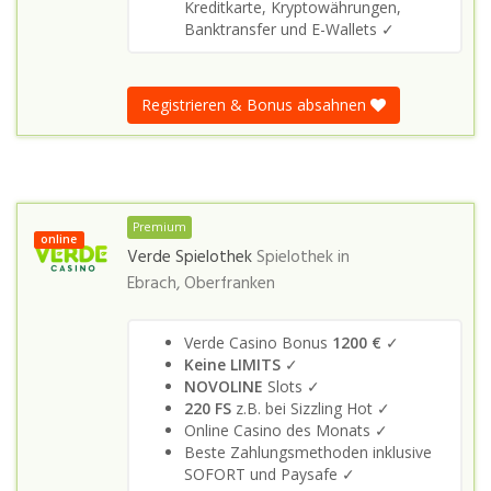
Kreditkarte, Kryptowährungen,
Banktransfer und E-Wallets ✓
Registrieren & Bonus absahnen
Premium
online
Verde Spielothek
Spielothek in
Ebrach, Oberfranken
Verde Casino Bonus
1200 €
✓
Keine LIMITS
✓
NOVOLINE
Slots ✓
220
FS
z.B. bei Sizzling Hot ✓
Online Casino des Monats ✓
Beste Zahlungsmethoden inklusive
SOFORT und Paysafe ✓