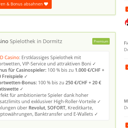
eren & Bonus absahnen
ino
Spielothek in
Dormitz
Premium
Fi
D
D Casino
: Erstklassiges Spielothek mit
rtwetten, VIP-Service und attraktiven Boni ✓
us für Casinospieler:
100 % bis zu
1.000 €/CHF +
 Freispiele
✓
ortwetten-Bonus:
100 % bis zu
250 €/CHF + 20 €
atiswette
✓
fekt für ambitionierte Spieler dank hoher
M
satzlimits und exklusiver High-Roller-Vorteile ✓
D
hlungen über
Revolut
,
SOFORT
, Kreditkarte,
yptowährungen, Banktransfer und E-Wallets ✓