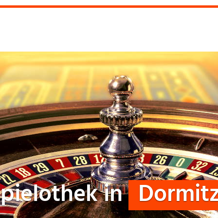
pielothek in
Dormit