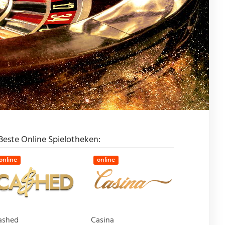
Beste Online Spielotheken:
online
online
ashed
Casina