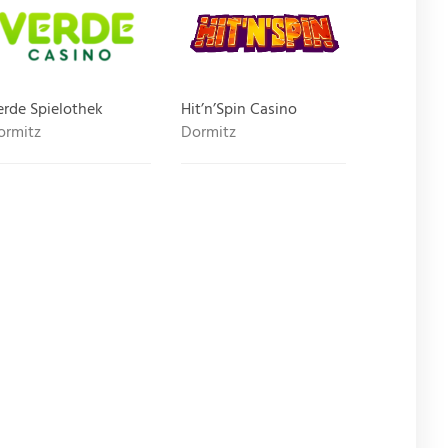
erde Spielothek
Hit’n’Spin Casino
ormitz
Dormitz