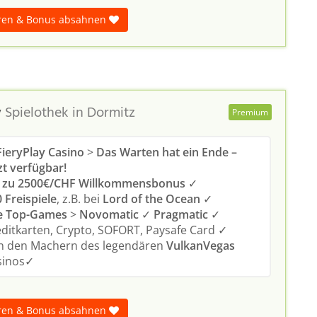
eren & Bonus absahnen
y
Spielothek in
Dormitz
Premium
FieryPlay Casino
>
Das Warten hat ein Ende –
zt verfügbar!
s zu 2500€/CHF Willkommensbonus
✓
 Freispiele
, z.B. bei
Lord of the Ocean
✓
le Top-Games
>
Novomatic
✓
Pragmatic
✓
ditkarten, Crypto, SOFORT, Paysafe Card ✓
n den Machern des legendären
VulkanVegas
sinos✓
eren & Bonus absahnen