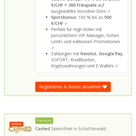
€/CHF + 300 Freispiele
auf
ausgewählte Novoline-Slots ✓
Sportbonus:
100 % bis zu
500
€/CHF
✓
Perfekt für High Roller mit
persönlichem VIP-Manager, hohen
Limits und exklusiven Promotionen
✓
Zahlungen mit
Revolut
,
Google Pay
,
SOFORT, Kreditkarten,
Kryptowährungen und E-Wallets ✓
Registrieren & Bonus absahnen
Premium
online
Cashed
Spielothek in
Schutterwald