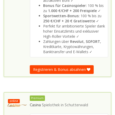
attraktiven Boni ✓
Bonus für Casinospieler:
100 % bis
zu
1.000 €/CHF + 200 Freispiele
✓
Sportwetten-Bonus:
100 % bis zu
250 €/CHF + 20 € Gratiswette
✓
Perfekt für ambitionierte Spieler dank
hoher Einsatzlimits und exklusiver
High-Roller-Vorteile ✓
Zahlungen über
Revolut
,
SOFORT
,
Kreditkarte, Kryptowährungen,
Banktransfer und E-Wallets ✓
Registrieren & Bonus absahnen
Premium
online
Casina
Spielothek in
Schutterwald