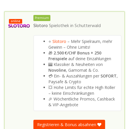
Premium
online
Slotoro
Spielothek in
Schutterwald
⭐
Slotoro
– Mehr Spielraum, mehr
Gewinn – Ohne Limits!
🎁
2.500 €/CHF Bonus + 250
Freispiele
auf deine Einzahlungen
🎰 Klassiker & Neuheiten von
Novoline
, Gamomat & Co.
💳 Ein- & Auszahlungen per
SOFORT
,
Paysafe & Crypto
💥 Hohe Limits für echte High Roller
– keine Einschränkungen
🎉 Wöchentliche Promos, Cashback
& VIP-Angebote
Registrieren & Bonus absahnen