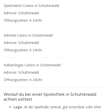
Spielstation Casino in Schutterwald
Adresse: Schutterwald
Öffnungszeiten: 6-24Uhr
Admiral Casino in Schutterwald
Adresse: Schutterwald
Öffnungszeiten: 6-24Uhr
VulkanVegas Casino in Schutterwald
Adresse: Schutterwald
Öffnungszeiten: 6-24Uhr
Worauf du bei einer Spielothek in Schutterwald
achten solltest
Lage:
Ist die Spielhalle zentral, gut erreichbar oder eher