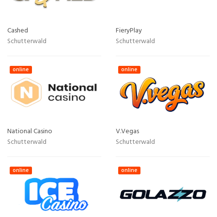
Cashed
FieryPlay
Schutterwald
Schutterwald
online
online
National Casino
V.Vegas
Schutterwald
Schutterwald
online
online