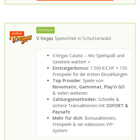
Premium
online
V.Vegas
Spielothek in
Schutterwald
V.Vegas Casino – Wo Spielspaß und
Gewinne warten! ⭐
Einsteigerbonus:
1.500 €/CHF + 150
Freispiele für die ersten Einzahlungen
Top Provider:
Spiele von
Novomatic
,
Gamomat
,
Play’n GO
& vielen weiteren
Zahlungsmethoden:
Schnelle &
sichere Transaktionen mit
SOFORT &
Paysafe
Mehr für dich:
Bonusaktionen,
Freispiele & ein exklusives VIP-
System