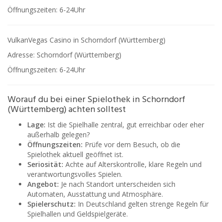
Öffnungszeiten: 6-24Uhr
VulkanVegas Casino in Schorndorf (Württemberg)
Adresse: Schorndorf (Württemberg)
Öffnungszeiten: 6-24Uhr
Worauf du bei einer Spielothek in Schorndorf
(Württemberg) achten solltest
Lage:
Ist die Spielhalle zentral, gut erreichbar oder eher
außerhalb gelegen?
Öffnungszeiten:
Prüfe vor dem Besuch, ob die
Spielothek aktuell geöffnet ist.
Seriosität:
Achte auf Alterskontrolle, klare Regeln und
verantwortungsvolles Spielen.
Angebot:
Je nach Standort unterscheiden sich
Automaten, Ausstattung und Atmosphäre.
Spielerschutz:
In Deutschland gelten strenge Regeln für
Spielhallen und Geldspielgeräte.