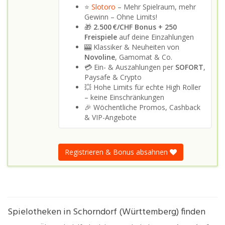
⭐
Slotoro
– Mehr Spielraum, mehr
Gewinn – Ohne Limits!
🎁
2.500 €/CHF Bonus + 250
Freispiele
auf deine Einzahlungen
🎰 Klassiker & Neuheiten von
Novoline
, Gamomat & Co.
💳 Ein- & Auszahlungen per
SOFORT
,
Paysafe & Crypto
💥 Hohe Limits für echte High Roller
– keine Einschränkungen
🎉 Wöchentliche Promos, Cashback
& VIP-Angebote
Registrieren & Bonus absahnen
Spielotheken in Schorndorf (Württemberg) finden