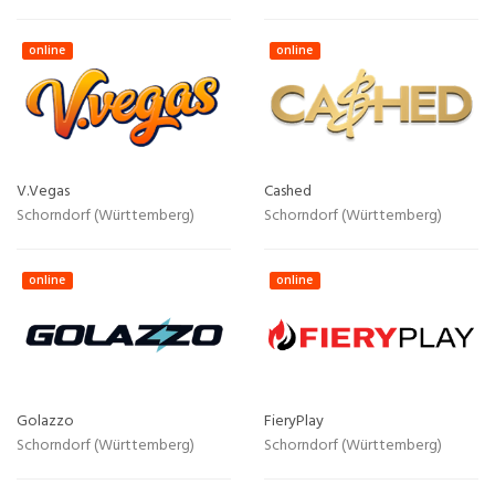
online
online
V.Vegas
Cashed
Schorndorf (Württemberg)
Schorndorf (Württemberg)
online
online
Golazzo
FieryPlay
Schorndorf (Württemberg)
Schorndorf (Württemberg)