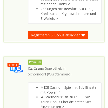
mit hohen Limits ✓
Zahlungen mit
Revolut
,
SOFORT
,
Kreditkarten, Kryptowährungen und
E-Wallets ✓
Registrieren & Bonus absahnen
Premium
online
ICE Casino
Spielothek in
Schorndorf (Württemberg)
⭐ ICE Casino – Spiel mit Stil, Einsatz
mit Power! ⭐
🔥 Startbonus: Bis zu €1.500 mit
450% Bonus über die ersten vier
Einzahlungen ✓