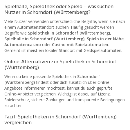
Spielhalle, Spielothek oder Spielo – was suchen
Nutzer in Schorndorf (Württemberg)?
Viele Nutzer verwenden unterschiedliche Begriffe, wenn sie nach
einem Automatenstandort suchen. Häufig gesucht werden
Begriffe wie
Spielothek in Schorndorf (Württemberg)
,
Spielhalle in Schorndorf (Württemberg)
,
Spielo in der Nähe
,
Automatencasino
oder
Casino mit Spielautomaten
.
Gemeint ist meist ein lokaler Standort mit Geldspielautomaten.
Online-Alternativen zur Spielothek in Schorndorf
(Württemberg)
Wenn du keine passende Spielothek in
Schorndorf
(Württemberg)
findest oder dich zusätzlich über Online-
Angebote informieren möchtest, kannst du auch geprüfte
Online-Anbieter vergleichen. Wichtig ist dabei, auf Lizenz,
Spielerschutz, sichere Zahlungen und transparente Bedingungen
zu achten.
Fazit: Spielotheken in Schorndorf (Württemberg)
vergleichen