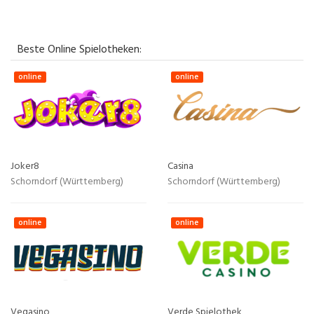
Beste Online Spielotheken:
online
online
Joker8
Casina
Schorndorf (Württemberg)
Schorndorf (Württemberg)
online
online
Vegasino
Verde Spielothek