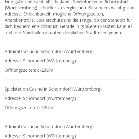
Eine gute Übersicht hilft dir dabei, Spielotheken in
Schorndorf
(Württemberg)
schneller zu vergleichen. Besonders wichtig sind
Adresse, Erreichbarkeit, mögliche Öffnungszeiten,
Alterskontrolle, Spielerschutz und die Frage, ob der Standort für
dich bequem erreichbar ist. Gerade in größeren Städten kann es
mehrere Spielhallen in unterschiedlichen Stadtteilen geben.
Admiral Casino in Schorndorf (Württemberg)
Adresse: Schorndorf (Württemberg)
Öffnungszeiten: 6-23Uhr
Spielstation Casino in Schorndorf (Württemberg)
Adresse: Schorndorf (Württemberg)
Öffnungszeiten: 6-24Uhr
Admiral Casino in Schorndorf (Württemberg)
Adresse: Schorndorf (Württemberg)