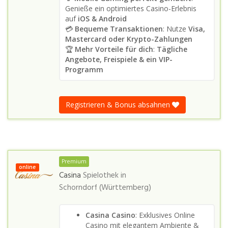
Genieße ein optimiertes Casino-Erlebnis
auf
iOS & Android
💳
Bequeme Transaktionen
: Nutze
Visa,
Mastercard oder Krypto-Zahlungen
🏆
Mehr Vorteile für dich
:
Tägliche
Angebote, Freispiele & ein VIP-
Programm
Registrieren & Bonus absahnen
Premium
online
Casina
Spielothek in
Schorndorf (Württemberg)
Casina Casino
: Exklusives Online
Casino mit elegantem Ambiente &