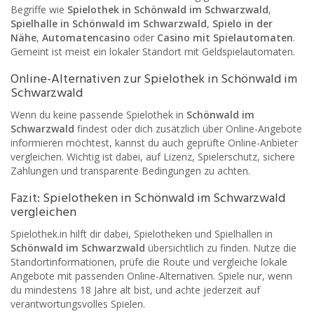
Begriffe wie
Spielothek in Schönwald im Schwarzwald
,
Spielhalle in Schönwald im Schwarzwald
,
Spielo in der
Nähe
,
Automatencasino
oder
Casino mit Spielautomaten
.
Gemeint ist meist ein lokaler Standort mit Geldspielautomaten.
Online-Alternativen zur Spielothek in Schönwald im
Schwarzwald
Wenn du keine passende Spielothek in
Schönwald im
Schwarzwald
findest oder dich zusätzlich über Online-Angebote
informieren möchtest, kannst du auch geprüfte Online-Anbieter
vergleichen. Wichtig ist dabei, auf Lizenz, Spielerschutz, sichere
Zahlungen und transparente Bedingungen zu achten.
Fazit: Spielotheken in Schönwald im Schwarzwald
vergleichen
Spielothek.in hilft dir dabei, Spielotheken und Spielhallen in
Schönwald im Schwarzwald
übersichtlich zu finden. Nutze die
Standortinformationen, prüfe die Route und vergleiche lokale
Angebote mit passenden Online-Alternativen. Spiele nur, wenn
du mindestens 18 Jahre alt bist, und achte jederzeit auf
verantwortungsvolles Spielen.