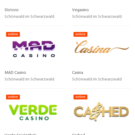
Slotoro
Vegasino
Schönwald im Schwarzwald
Schönwald im Schwarzwald
online
online
MAD Casino
Casina
Schönwald im Schwarzwald
Schönwald im Schwarzwald
online
online