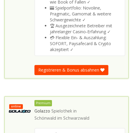
wie Book of Fallen ✓
🎰 Spielportfolio: Novoline,
Pragmatic, Gamomat & weitere
Schwergewichte ✓
🏆 Ausgezeichnete Betreiber mit
jahrelanger Casino‑Erfahrung ✓
💳 Flexible Ein‑ & Auszahlung:
SOFORT, Paysafecard & Crypto
akzeptiert ✓
Registrieren & Bonus absahnen
Premium
online
Golazzo
Spielothek in
Schönwald im Schwarzwald