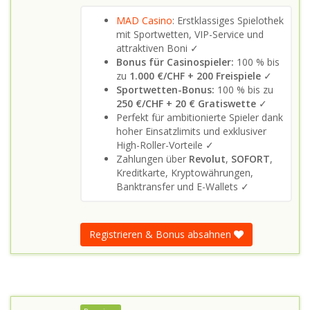
MAD Casino
: Erstklassiges Spielothek
mit Sportwetten, VIP-Service und
attraktiven Boni ✓
Bonus für Casinospieler:
100 % bis
zu
1.000 €/CHF + 200 Freispiele
✓
Sportwetten-Bonus:
100 % bis zu
250 €/CHF + 20 € Gratiswette
✓
Perfekt für ambitionierte Spieler dank
hoher Einsatzlimits und exklusiver
High-Roller-Vorteile ✓
Zahlungen über
Revolut
,
SOFORT
,
Kreditkarte, Kryptowährungen,
Banktransfer und E-Wallets ✓
Registrieren & Bonus absahnen