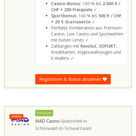
Casino-Bonus:
100 % bis
2.000 € /
CHF + 200 Freispiele
✓
Sportbonus:
100 % bis
500 € / CHF
+ 20 € Gratiswette
✓
Perfekte Kombination aus Premium-
Casino, Live Casino und Sportwetten
mit hohen Limits ✓
Zahlungen mit
Revolut
,
SOFORT
,
Kreditkarten, Kryptowährungen und
E-Wallets ✓
Registrieren & Bonus absahnen
Premium
online
MAD Casino
Spielothek in
Schönwald im Schwarzwald