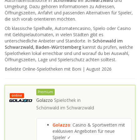
Automatenstandorte in
Schönwald im Schwarzwald
und
Umgebung. Dazu gehören Informationen zu Adressen,
Öffnungszeiten, Anfahrt und passenden Alternativen für Spieler,
die sich vorab orientieren möchten.
Ob klassische Spielhalle, Automatencasino, Spielo oder Casino
mit Geldspielautomaten, in vielen Städten gibt es
unterschiedliche Anbieter und Standorte. In
Schönwald im
Schwarzwald, Baden-Württemberg
kannst du prüfen, welche
Spielotheken lokal erreichbar sind und worauf du bei Auswahl,
Öffnungszeiten, Lage und Spielerschutz achten solltest.
Beliebte Online-Spielotheken mit Boni | August 2026
Premium
online
Golazzo
Spielothek in
Schönwald im Schwarzwald
Golazzo
: Casino & Sportwetten mit
exklusiven Angeboten für neue
Spieler ✓