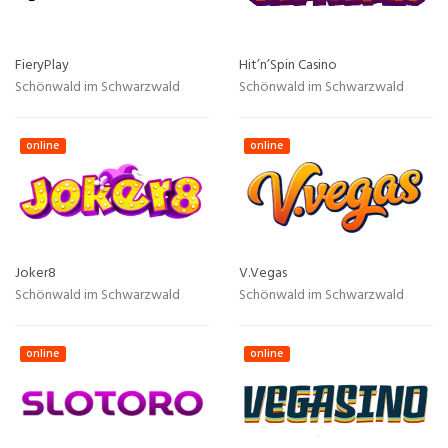
FieryPlay
Hit’n’Spin Casino
Schönwald im Schwarzwald
Schönwald im Schwarzwald
online
online
Joker8
V.Vegas
Schönwald im Schwarzwald
Schönwald im Schwarzwald
online
online