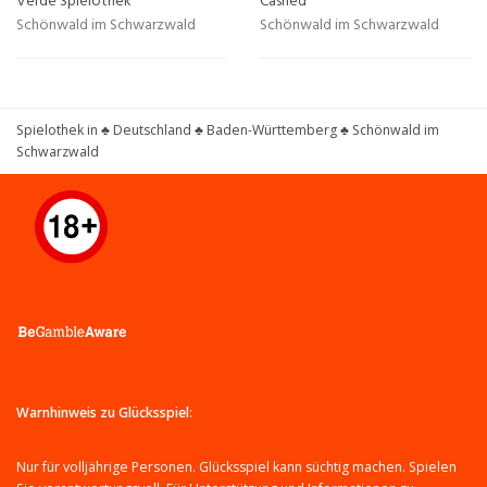
Verde Spielothek
Cashed
Schönwald im Schwarzwald
Schönwald im Schwarzwald
Spielothek in
♣
Deutschland
♣
Baden-Württemberg
♣
Schönwald im
Schwarzwald
Warnhinweis zu Glücksspiel
:
Nur für volljährige Personen. Glücksspiel kann süchtig machen. Spielen