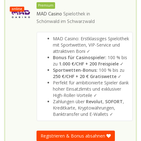
Premium
online
MAD Casino
Spielothek in
Schönwald im Schwarzwald
MAD Casino: Erstklassiges Spielothek
mit Sportwetten, VIP-Service und
attraktiven Boni ✓
Bonus für Casinospieler:
100 % bis
zu
1.000 €/CHF + 200 Freispiele
✓
Sportwetten-Bonus:
100 % bis zu
250 €/CHF + 20 € Gratiswette
✓
Perfekt für ambitionierte Spieler dank
hoher Einsatzlimits und exklusiver
High-Roller-Vorteile ✓
Zahlungen über
Revolut
,
SOFORT
,
Kreditkarte, Kryptowährungen,
Banktransfer und E-Wallets ✓
Registrieren & Bonus absahnen