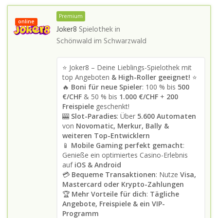
Premium
online
Joker8
Spielothek in
Schönwald im Schwarzwald
⭐ Joker8 – Deine Lieblings-Spielothek mit
top Angeboten
& High-Roller geeignet!
⭐
🔥
Boni für neue Spieler
: 100 % bis
500
€/CHF
& 50 % bis
1.000 €/CHF
+
200
Freispiele
geschenkt!
🎰
Slot-Paradies
: Über
5.600 Automaten
von
Novomatic, Merkur, Bally &
weiteren Top-Entwicklern
📱
Mobile Gaming perfekt gemacht
:
Genieße ein optimiertes Casino-Erlebnis
auf
iOS & Android
💳
Bequeme Transaktionen
: Nutze
Visa,
Mastercard oder Krypto-Zahlungen
🏆
Mehr Vorteile für dich
:
Tägliche
Angebote, Freispiele & ein VIP-
Programm