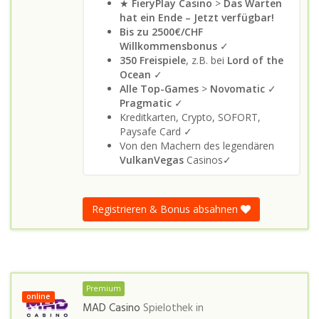
★
FieryPlay Casino
>
Das Warten
hat ein Ende – Jetzt verfügbar!
Bis zu 2500€/CHF
Willkommensbonus
✓
350 Freispiele
, z.B. bei
Lord of the
Ocean
✓
Alle Top-Games
>
Novomatic
✓
Pragmatic
✓
Kreditkarten, Crypto, SOFORT,
Paysafe Card ✓
Von den Machern des legendären
VulkanVegas
Casinos✓
Registrieren & Bonus absahnen
Premium
online
MAD Casino
Spielothek in