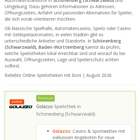
Automatenstandorte in
Schönenberg (Schwarzwald)
und
Umgebung. Dazu gehören Informationen zu Adressen,
Öffnungszeiten, Anfahrt und passenden Alternativen für Spieler,
die sich vorab orientieren möchten.
Ob klassische Spielhalle, Automatencasino, Spielo oder Casino
mit Geldspielautomaten, in vielen Städten gibt es
unterschiedliche Anbieter und Standorte. In
Schönenberg
(Schwarzwald), Baden-Württemberg
kannst du prüfen,
welche Spielotheken lokal erreichbar sind und worauf du bei
Auswahl, Öffnungszeiten, Lage und Spielerschutz achten
solltest.
Beliebte Online-Spielotheken mit Boni | August 2026
Premium
online
Golazzo
Spielothek in
Schönenberg (Schwarzwald)
Golazzo
: Casino & Sportwetten mit
exklusiven Angeboten für neue