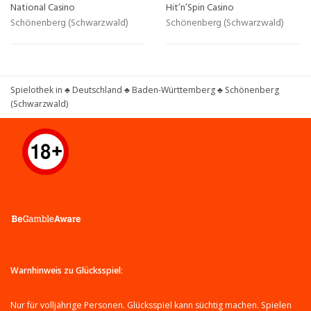
National Casino
Hit’n’Spin Casino
Schönenberg (Schwarzwald)
Schönenberg (Schwarzwald)
Spielothek in
♣
Deutschland
♣
Baden-Württemberg
♣
Schönenberg
(Schwarzwald)
Warnhinweis zu Glücksspiel
:
Nur für volljährige Personen. Glücksspiel kann süchtig machen. Spielen