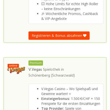
💥 Hohe Limits für echte High Roller
– keine Einschränkungen
🎉 Wöchentliche Promos, Cashback
& VIP-Angebote
Registrieren & Bonus absahnen
Premium
online
V.Vegas
Spielothek in
Schönenberg (Schwarzwald)
V.Vegas Casino – Wo Spielspaß und
Gewinne warten! ⭐
Einsteigerbonus:
1.500 €/CHF + 150
Freispiele für die ersten Einzahlungen
Top Provider:
Spiele von