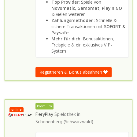
Top Provider:
Spiele von
Novomatic
,
Gamomat
,
Play’n GO
& vielen weiteren
Zahlungsmethoden:
Schnelle &
sichere Transaktionen mit
SOFORT &
Paysafe
Mehr für dich:
Bonusaktionen,
Freispiele & ein exklusives VIP-
System
Registrieren & Bonus absahnen
Premium
online
FieryPlay
Spielothek in
Schönenberg (Schwarzwald)