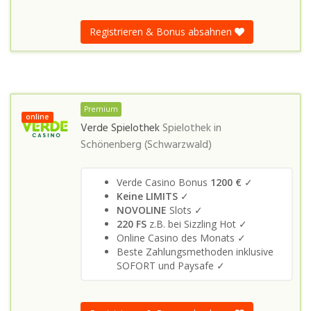
Registrieren & Bonus absahnen
Premium
online
Verde Spielothek
Spielothek in
Schönenberg (Schwarzwald)
Verde Casino Bonus
1200 €
✓
Keine LIMITS
✓
NOVOLINE
Slots ✓
220
FS
z.B. bei Sizzling Hot ✓
Online Casino des Monats ✓
Beste Zahlungsmethoden inklusive
SOFORT und Paysafe ✓