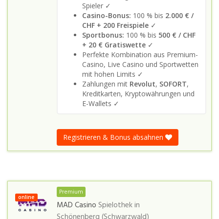
Spieler ✓
Casino-Bonus:
100 % bis
2.000 € /
CHF + 200 Freispiele
✓
Sportbonus:
100 % bis
500 € / CHF
+ 20 € Gratiswette
✓
Perfekte Kombination aus Premium-
Casino, Live Casino und Sportwetten
mit hohen Limits ✓
Zahlungen mit
Revolut
,
SOFORT
,
Kreditkarten, Kryptowährungen und
E-Wallets ✓
Registrieren & Bonus absahnen
Premium
online
MAD Casino
Spielothek in
Schönenberg (Schwarzwald)