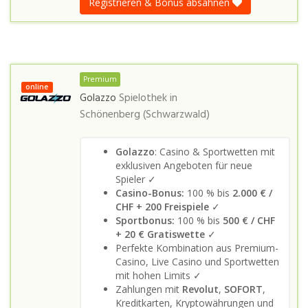
Registrieren & Bonus absahnen
Premium
online
Golazzo
Spielothek in
Schönenberg (Schwarzwald)
Golazzo
: Casino & Sportwetten mit
exklusiven Angeboten für neue
Spieler ✓
Casino-Bonus:
100 % bis
2.000 € /
CHF + 200 Freispiele
✓
Sportbonus:
100 % bis
500 € / CHF
+ 20 € Gratiswette
✓
Perfekte Kombination aus Premium-
Casino, Live Casino und Sportwetten
mit hohen Limits ✓
Zahlungen mit
Revolut
,
SOFORT
,
Kreditkarten, Kryptowährungen und