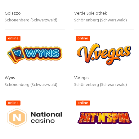
Golazzo
Verde Spielothek
Schönenberg (Schwarzwald)
Schönenberg (Schwarzwald)
online
online
Wyns
V.Vegas
Schönenberg (Schwarzwald)
Schönenberg (Schwarzwald)
online
online