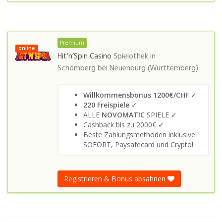
Premium
online
Hit’n’Spin Casino
Spielothek in
Schömberg bei Neuenbürg (Württemberg)
Willkommensbonus 1200€/CHF
✓
220 Freispiele
✓
ALLE
NOVOMATIC
SPIELE ✓
Cashback bis zu 2000€ ✓
Beste Zahlungsmethoden inklusive
SOFORT, Paysafecard und Crypto!
Registrieren & Bonus absahnen