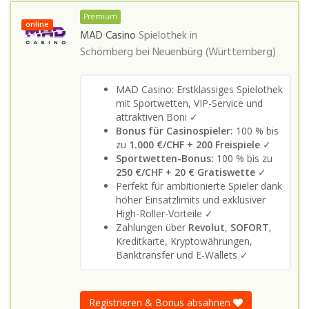
Premium
online
MAD Casino
Spielothek in
Schömberg bei Neuenbürg (Württemberg)
MAD Casino: Erstklassiges Spielothek
mit Sportwetten, VIP-Service und
attraktiven Boni ✓
Bonus für Casinospieler:
100 % bis
zu
1.000 €/CHF + 200 Freispiele
✓
Sportwetten-Bonus:
100 % bis zu
250 €/CHF + 20 € Gratiswette
✓
Perfekt für ambitionierte Spieler dank
hoher Einsatzlimits und exklusiver
High-Roller-Vorteile ✓
Zahlungen über
Revolut
,
SOFORT
,
Kreditkarte, Kryptowährungen,
Banktransfer und E-Wallets ✓
Registrieren & Bonus absahnen