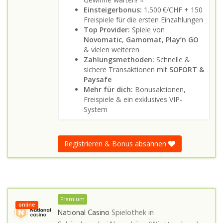
Einsteigerbonus:
1.500 €/CHF + 150
Freispiele für die ersten Einzahlungen
Top Provider:
Spiele von
Novomatic
,
Gamomat
,
Play’n GO
& vielen weiteren
Zahlungsmethoden:
Schnelle &
sichere Transaktionen mit
SOFORT &
Paysafe
Mehr für dich:
Bonusaktionen,
Freispiele & ein exklusives VIP-
System
Registrieren & Bonus absahnen
Premium
online
National Casino
Spielothek in