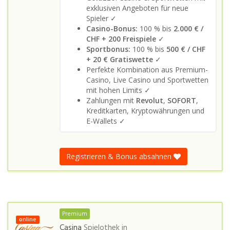
exklusiven Angeboten für neue
Spieler ✓
Casino-Bonus:
100 % bis
2.000 € /
CHF + 200 Freispiele
✓
Sportbonus:
100 % bis
500 € / CHF
+ 20 € Gratiswette
✓
Perfekte Kombination aus Premium-
Casino, Live Casino und Sportwetten
mit hohen Limits ✓
Zahlungen mit
Revolut
,
SOFORT
,
Kreditkarten, Kryptowährungen und
E-Wallets ✓
Registrieren & Bonus absahnen
Premium
online
Casina
Spielothek in