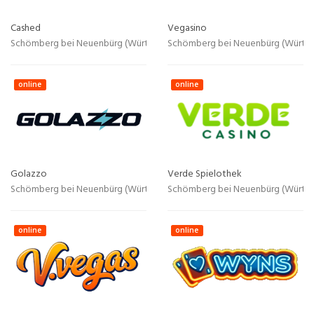
Cashed
Vegasino
Schömberg bei Neuenbürg (Württemberg)
Schömberg bei Neuenbürg (Württ
online
online
Golazzo
Verde Spielothek
Schömberg bei Neuenbürg (Württemberg)
Schömberg bei Neuenbürg (Württ
online
online