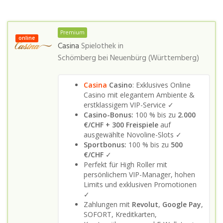
Premium
online
Casina
Spielothek in
Schömberg bei Neuenbürg (Württemberg)
Casina
Casino
: Exklusives Online
Casino mit elegantem Ambiente &
erstklassigem VIP-Service ✓
Casino-Bonus:
100 % bis zu
2.000
€/CHF + 300 Freispiele
auf
ausgewählte Novoline-Slots ✓
Sportbonus:
100 % bis zu
500
€/CHF
✓
Perfekt für High Roller mit
persönlichem VIP-Manager, hohen
Limits und exklusiven Promotionen
✓
Zahlungen mit
Revolut
,
Google Pay
,
SOFORT, Kreditkarten,