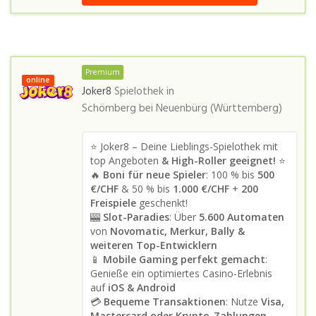
Premium
online
Joker8
Spielothek in
Schömberg bei Neuenbürg (Württemberg)
⭐ Joker8 – Deine Lieblings-Spielothek mit
top Angeboten
& High-Roller geeignet!
⭐
🔥
Boni für neue Spieler
: 100 % bis
500
€/CHF
& 50 % bis
1.000 €/CHF
+
200
Freispiele
geschenkt!
🎰
Slot-Paradies
: Über
5.600 Automaten
von
Novomatic, Merkur, Bally &
weiteren Top-Entwicklern
📱
Mobile Gaming perfekt gemacht
:
Genieße ein optimiertes Casino-Erlebnis
auf
iOS & Android
💳
Bequeme Transaktionen
: Nutze
Visa,
Mastercard oder Krypto-Zahlungen