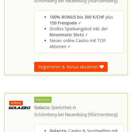
Schömberg bei Neuenbürg (Württemberg)
100% BONUS bis 300 €/CHF
plus
150 Freispiele
✓
Großes Spieleangebot inkl. der
Novomatic Slots
✓
Neues online Casino mit TOP
Aktionen ✓
Registrieren & Bonus absahnen
Premium
online
Golazzo
Spielothek in
Schömberg bei Neuenbürg (Württemberg)
Golazzo
: Casino & Sportwetten mit