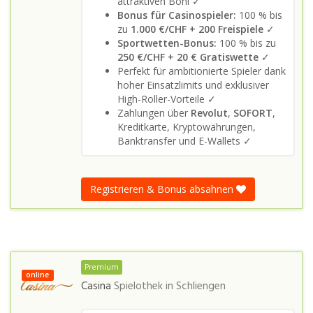
attraktiven Boni ✓
Bonus für Casinospieler:
100 % bis
zu
1.000 €/CHF + 200 Freispiele
✓
Sportwetten-Bonus:
100 % bis zu
250 €/CHF + 20 € Gratiswette
✓
Perfekt für ambitionierte Spieler dank
hoher Einsatzlimits und exklusiver
High-Roller-Vorteile ✓
Zahlungen über
Revolut
,
SOFORT
,
Kreditkarte, Kryptowährungen,
Banktransfer und E-Wallets ✓
Registrieren & Bonus absahnen
Premium
online
Casina
Spielothek in
Schliengen