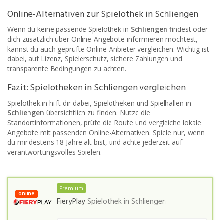
Online-Alternativen zur Spielothek in Schliengen
Wenn du keine passende Spielothek in
Schliengen
findest oder
dich zusätzlich über Online-Angebote informieren möchtest,
kannst du auch geprüfte Online-Anbieter vergleichen. Wichtig ist
dabei, auf Lizenz, Spielerschutz, sichere Zahlungen und
transparente Bedingungen zu achten.
Fazit: Spielotheken in Schliengen vergleichen
Spielothek.in hilft dir dabei, Spielotheken und Spielhallen in
Schliengen
übersichtlich zu finden. Nutze die
Standortinformationen, prüfe die Route und vergleiche lokale
Angebote mit passenden Online-Alternativen. Spiele nur, wenn
du mindestens 18 Jahre alt bist, und achte jederzeit auf
verantwortungsvolles Spielen.
Premium
online
FieryPlay
Spielothek in
Schliengen