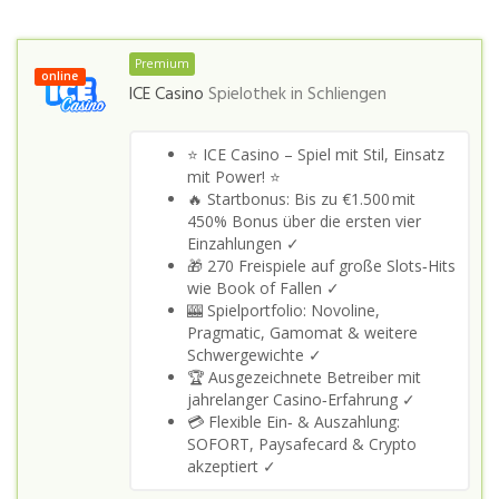
Premium
online
ICE Casino
Spielothek in
Schliengen
⭐ ICE Casino – Spiel mit Stil, Einsatz
mit Power! ⭐
🔥 Startbonus: Bis zu €1.500 mit
450% Bonus über die ersten vier
Einzahlungen ✓
🎁 270 Freispiele auf große Slots‑Hits
wie Book of Fallen ✓
🎰 Spielportfolio: Novoline,
Pragmatic, Gamomat & weitere
Schwergewichte ✓
🏆 Ausgezeichnete Betreiber mit
jahrelanger Casino‑Erfahrung ✓
💳 Flexible Ein‑ & Auszahlung:
SOFORT, Paysafecard & Crypto
akzeptiert ✓