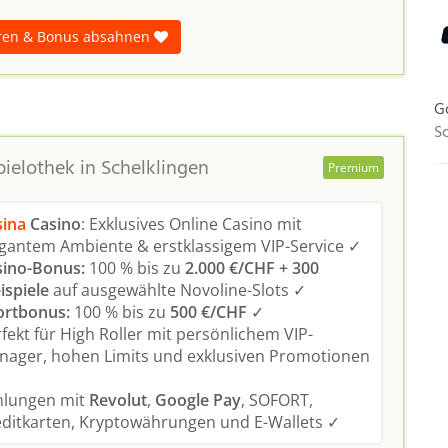
eren & Bonus absahnen
G
S
pielothek in
Schelklingen
Premium
sina
Casino
: Exklusives Online Casino mit
egantem Ambiente & erstklassigem VIP-Service ✓
sino-Bonus:
100 % bis zu
2.000 €/CHF + 300
ispiele
auf ausgewählte Novoline-Slots ✓
ortbonus:
100 % bis zu
500 €/CHF
✓
fekt für High Roller mit persönlichem VIP-
nager, hohen Limits und exklusiven Promotionen
hlungen mit
Revolut
,
Google Pay
, SOFORT,
editkarten, Kryptowährungen und E-Wallets ✓