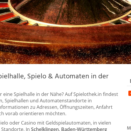
pielhalle, Spielo & Automaten in der
 eine Spielhalle in der Nähe? Auf Spielothek.in findest
n, Spielhallen und Automatenstandorte in
ormationen zu Adressen, Öffnungszeiten, Anfahrt
ich vorab orientieren möchten.
ielo oder Casino mit Geldspielautomaten, in vielen
M
 Standorte. In
Schelklingen, Baden-Württemberg