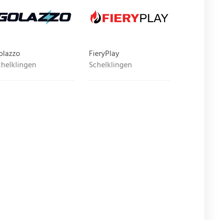
olazzo
FieryPlay
chelklingen
Schelklingen