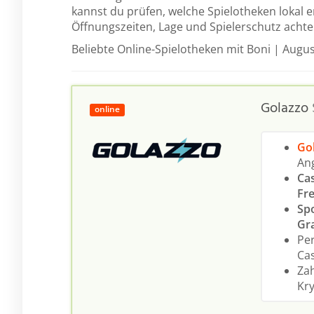
kannst du prüfen, welche Spielotheken lokal 
Öffnungszeiten, Lage und Spielerschutz achten
Beliebte Online-Spielotheken mit Boni | Augu
Golazzo
online
Go
Ang
Ca
Fre
Sp
Gr
Pe
Ca
Za
Kr