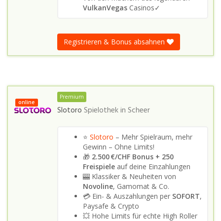
VulkanVegas
Casinos✓
Registrieren & Bonus absahnen
Premium
online
Slotoro
Spielothek in
Scheer
⭐
Slotoro
– Mehr Spielraum, mehr
Gewinn – Ohne Limits!
🎁
2.500 €/CHF Bonus + 250
Freispiele
auf deine Einzahlungen
🎰 Klassiker & Neuheiten von
Novoline
, Gamomat & Co.
💳 Ein- & Auszahlungen per
SOFORT
,
Paysafe & Crypto
💥 Hohe Limits für echte High Roller