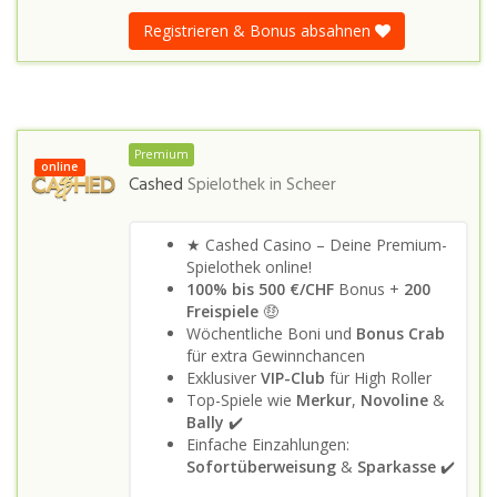
Registrieren & Bonus absahnen
Premium
online
Cashed
Spielothek in
Scheer
★ Cashed Casino – Deine Premium-
Spielothek online!
100% bis 500 €/CHF
Bonus +
200
Freispiele
🤑
Wöchentliche Boni und
Bonus Crab
für extra Gewinnchancen
Exklusiver
VIP-Club
für High Roller
Top-Spiele wie
Merkur
,
Novoline
&
Bally
✔️
Einfache Einzahlungen:
Sofortüberweisung
&
Sparkasse
✔️