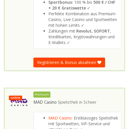
Sportbonus:
100 % bis
500 € / CHF
+ 20 € Gratiswette
✓
Perfekte Kombination aus Premium-
Casino, Live Casino und Sportwetten
mit hohen Limits ✓
Zahlungen mit
Revolut
,
SOFORT
,
Kreditkarten, Kryptowährungen und
E-Wallets ✓
Registrieren & Bonus absahnen
Premium
online
MAD Casino
Spielothek in
Scheer
MAD Casino
: Erstklassiges Spielothek
mit Sportwetten, VIP-Service und