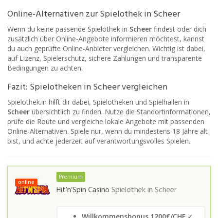
Online-Alternativen zur Spielothek in Scheer
Wenn du keine passende Spielothek in
Scheer
findest oder dich
zusätzlich über Online-Angebote informieren möchtest, kannst
du auch geprüfte Online-Anbieter vergleichen. Wichtig ist dabei,
auf Lizenz, Spielerschutz, sichere Zahlungen und transparente
Bedingungen zu achten.
Fazit: Spielotheken in Scheer vergleichen
Spielothek.in hilft dir dabei, Spielotheken und Spielhallen in
Scheer
übersichtlich zu finden. Nutze die Standortinformationen,
prüfe die Route und vergleiche lokale Angebote mit passenden
Online-Alternativen. Spiele nur, wenn du mindestens 18 Jahre alt
bist, und achte jederzeit auf verantwortungsvolles Spielen.
Premium
online
Hit’n’Spin Casino
Spielothek in
Scheer
Willkommensbonus 1200€/CHF
✓