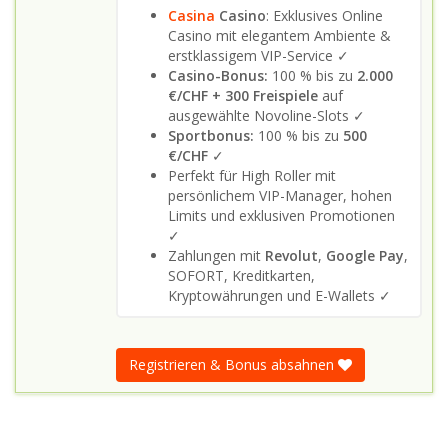
Casina
Casino
: Exklusives Online
Casino mit elegantem Ambiente &
erstklassigem VIP-Service ✓
Casino-Bonus:
100 % bis zu
2.000
€/CHF + 300 Freispiele
auf
ausgewählte Novoline-Slots ✓
Sportbonus:
100 % bis zu
500
€/CHF
✓
Perfekt für High Roller mit
persönlichem VIP-Manager, hohen
Limits und exklusiven Promotionen
✓
Zahlungen mit
Revolut
,
Google Pay
,
SOFORT, Kreditkarten,
Kryptowährungen und E-Wallets ✓
Registrieren & Bonus absahnen