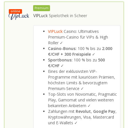
Premium
online
VIPLuck
Spielothek in
Scheer
VIPLuck
Casino: Ultimatives
Premium-Casino für VIPs & High
Roller ✓
Casino-Bonus:
100 % bis zu
2.000
€/CHF + 300 Freispiele
✓
Sportbonus:
100 % bis zu
500
€/CHF
✓
Eines der exklusivsten VIP-
Programme mit luxuriösen Prämien,
höchsten Limits & bevorzugtem
Premium-Service ✓
Top-Slots von Novomatic, Pragmatic
Play, Gamomat und vielen weiteren
bekannten Anbietern ✓
Zahlungen mit
Revolut
,
Google Pay
,
Kryptowährungen, Visa, Mastercard
und E-Wallets ✓