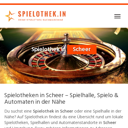
Skip
to
main
Toggl
content
navig
Spielothek in
Scheer
Spielotheken in Scheer – Spielhalle, Spielo &
Automaten in der Nähe
Du suchst eine
Spielothek in Scheer
oder eine Spielhalle in der
Nähe? Auf Spielothek.in findest du eine Übersicht rund um lokale
Spielotheken, Spielhallen und Automatenstandorte in
Scheer