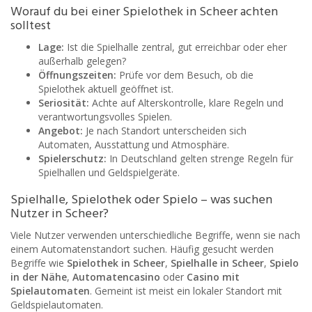
Worauf du bei einer Spielothek in Scheer achten
solltest
Lage:
Ist die Spielhalle zentral, gut erreichbar oder eher
außerhalb gelegen?
Öffnungszeiten:
Prüfe vor dem Besuch, ob die
Spielothek aktuell geöffnet ist.
Seriosität:
Achte auf Alterskontrolle, klare Regeln und
verantwortungsvolles Spielen.
Angebot:
Je nach Standort unterscheiden sich
Automaten, Ausstattung und Atmosphäre.
Spielerschutz:
In Deutschland gelten strenge Regeln für
Spielhallen und Geldspielgeräte.
Spielhalle, Spielothek oder Spielo – was suchen
Nutzer in Scheer?
Viele Nutzer verwenden unterschiedliche Begriffe, wenn sie nach
einem Automatenstandort suchen. Häufig gesucht werden
Begriffe wie
Spielothek in Scheer
,
Spielhalle in Scheer
,
Spielo
in der Nähe
,
Automatencasino
oder
Casino mit
Spielautomaten
. Gemeint ist meist ein lokaler Standort mit
Geldspielautomaten.