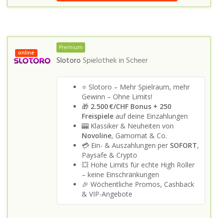
Premium
online
Slotoro
Spielothek in
Scheer
⭐ Slotoro – Mehr Spielraum, mehr
Gewinn – Ohne Limits!
🎁
2.500 €/CHF Bonus + 250
Freispiele
auf deine Einzahlungen
🎰 Klassiker & Neuheiten von
Novoline
, Gamomat & Co.
💳 Ein- & Auszahlungen per
SOFORT
,
Paysafe & Crypto
💥 Hohe Limits für echte High Roller
– keine Einschränkungen
🎉 Wöchentliche Promos, Cashback
& VIP-Angebote