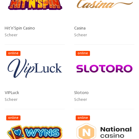
Hit’n’Spin Casino
Casina
Scheer
Scheer
online
online
VIPLuck
Slotoro
Scheer
Scheer
online
online