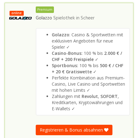
Premium
online
Golazzo
Spielothek in
Scheer
Golazzo
: Casino & Sportwetten mit
exklusiven Angeboten für neue
Spieler ✓
Casino-Bonus:
100 % bis
2.000 € /
CHF + 200 Freispiele
✓
Sportbonus:
100 % bis
500 € / CHF
+ 20 € Gratiswette
✓
Perfekte Kombination aus Premium-
Casino, Live Casino und Sportwetten
mit hohen Limits ✓
Zahlungen mit
Revolut
,
SOFORT
,
Kreditkarten, Kryptowährungen und
E-Wallets ✓
Registrieren & Bonus absahnen