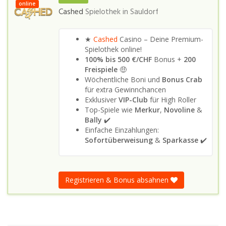
online
Cashed
Spielothek in
Sauldorf
★
Cashed
Casino – Deine Premium-
Spielothek online!
100% bis 500 €/CHF
Bonus +
200
Freispiele
🤑
Wöchentliche Boni und
Bonus Crab
für extra Gewinnchancen
Exklusiver
VIP-Club
für High Roller
Top-Spiele wie
Merkur
,
Novoline
&
Bally
✔️
Einfache Einzahlungen:
Sofortüberweisung
&
Sparkasse
✔️
Registrieren & Bonus absahnen