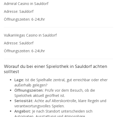
Admiral Casino in Sauldorf
Adresse: Sauldorf
Öffnungszeiten: 6-24Uhr
VulkanVegas Casino in Sauldorf
Adresse: Sauldorf
Öffnungszeiten: 6-24Uhr
Worauf du bei einer Spielothek in Sauldorf achten
solltest
Lage:
Ist die Spielhalle zentral, gut erreichbar oder eher
außerhalb gelegen?
Öffnungszeiten:
Prüfe vor dem Besuch, ob die
Spielothek aktuell geöffnet ist.
Seriosität:
Achte auf Alterskontrolle, klare Regeln und
verantwortungsvolles Spielen.
Angebot:
Je nach Standort unterscheiden sich
Automaten, Ausstattung und Atmosphäre.