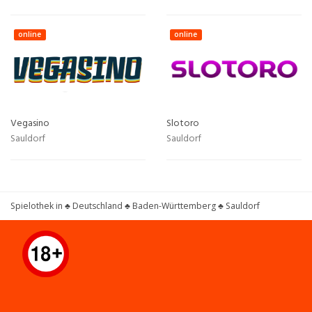
online
online
Vegasino
Slotoro
Sauldorf
Sauldorf
Spielothek in
♣
Deutschland
♣
Baden-Württemberg
♣
Sauldorf