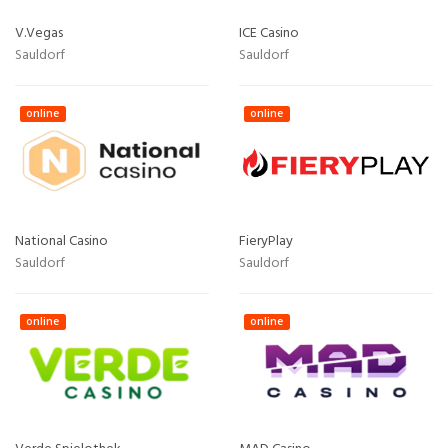
V.Vegas
ICE Casino
Sauldorf
Sauldorf
online
online
National Casino
FieryPlay
Sauldorf
Sauldorf
online
online