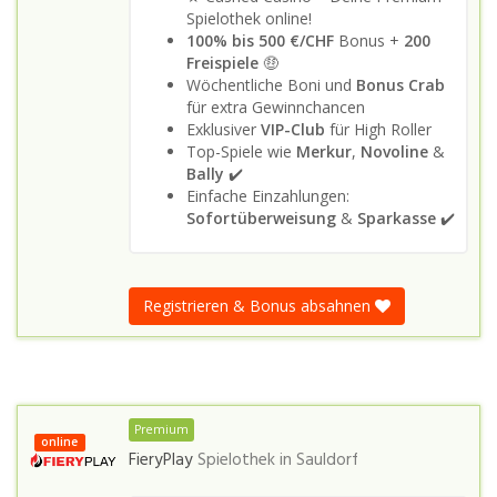
Spielothek online!
100% bis 500 €/CHF
Bonus +
200
Freispiele
🤑
Wöchentliche Boni und
Bonus Crab
für extra Gewinnchancen
Exklusiver
VIP-Club
für High Roller
Top-Spiele wie
Merkur
,
Novoline
&
Bally
✔️
Einfache Einzahlungen:
Sofortüberweisung
&
Sparkasse
✔️
Registrieren & Bonus absahnen
Premium
online
FieryPlay
Spielothek in
Sauldorf