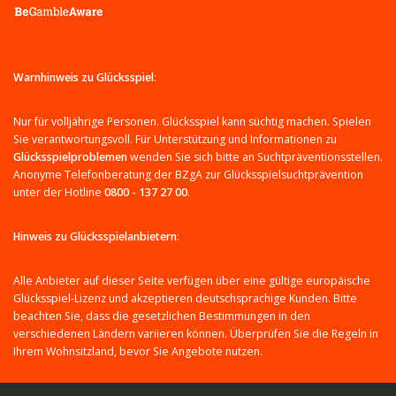
Warnhinweis zu Glücksspiel
:
Nur für volljährige Personen. Glücksspiel kann süchtig machen. Spielen
Sie verantwortungsvoll. Für Unterstützung und Informationen zu
Glücksspielproblemen
wenden Sie sich bitte an Suchtpräventionsstellen.
Anonyme Telefonberatung der BZgA zur Glücksspielsuchtprävention
unter der Hotline
0800 - 137 27 00
.
Hinweis zu Glücksspielanbietern
:
Alle Anbieter auf dieser Seite verfügen über eine gültige europäische
Glücksspiel-Lizenz und akzeptieren deutschsprachige Kunden. Bitte
beachten Sie, dass die gesetzlichen Bestimmungen in den
verschiedenen Ländern variieren können. Überprüfen Sie die Regeln in
Ihrem Wohnsitzland, bevor Sie Angebote nutzen.