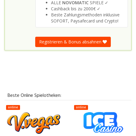
ALLE
NOVOMATIC
SPIELE ✓
Cashback bis zu 2000€ ✓
Beste Zahlungsmethoden inklusive
SOFORT, Paysafecard und Crypto!
Registrieren & Bonus absahnen
Beste Online Spielotheken:
online
online