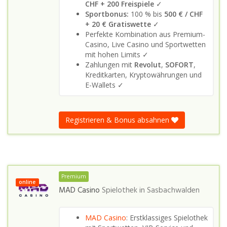
CHF + 200 Freispiele
✓
Sportbonus:
100 % bis
500 € / CHF
+ 20 € Gratiswette
✓
Perfekte Kombination aus Premium-
Casino, Live Casino und Sportwetten
mit hohen Limits ✓
Zahlungen mit
Revolut
,
SOFORT
,
Kreditkarten, Kryptowährungen und
E-Wallets ✓
Registrieren & Bonus absahnen
Premium
online
MAD Casino
Spielothek in
Sasbachwalden
MAD Casino
: Erstklassiges Spielothek