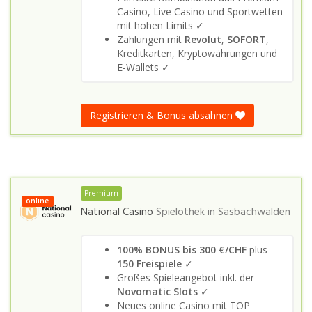
Casino, Live Casino und Sportwetten
mit hohen Limits ✓
Zahlungen mit
Revolut
,
SOFORT
,
Kreditkarten, Kryptowährungen und
E-Wallets ✓
Registrieren & Bonus absahnen
Premium
online
National Casino
Spielothek in
Sasbachwalden
100% BONUS bis 300 €/CHF
plus
150 Freispiele
✓
Großes Spieleangebot inkl. der
Novomatic Slots
✓
Neues online Casino mit TOP