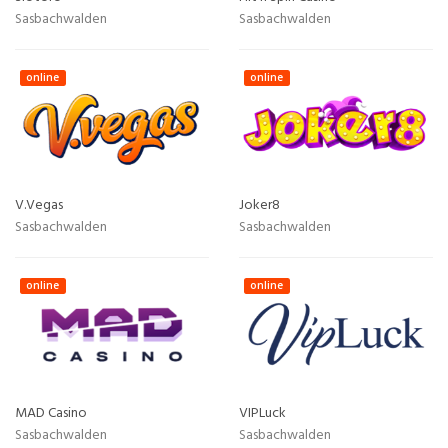
Sasbachwalden
Sasbachwalden
online
online
V.Vegas
Joker8
Sasbachwalden
Sasbachwalden
online
online
MAD Casino
VIPLuck
Sasbachwalden
Sasbachwalden