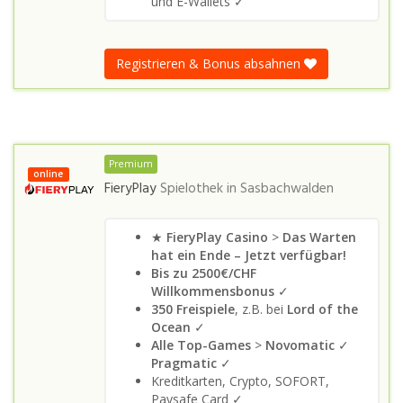
und E-Wallets ✓
Registrieren & Bonus absahnen
Premium
online
FieryPlay
Spielothek in
Sasbachwalden
★
FieryPlay Casino
>
Das Warten
hat ein Ende – Jetzt verfügbar!
Bis zu 2500€/CHF
Willkommensbonus
✓
350 Freispiele
, z.B. bei
Lord of the
Ocean
✓
Alle Top-Games
>
Novomatic
✓
Pragmatic
✓
Kreditkarten, Crypto, SOFORT,
Paysafe Card ✓