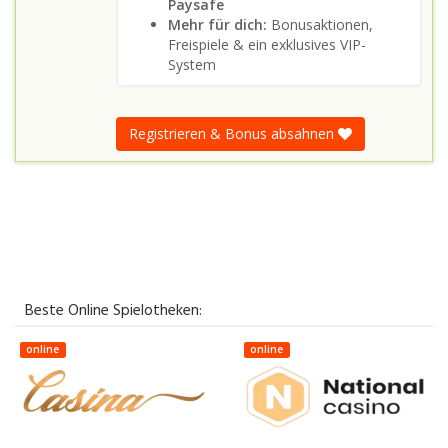
Paysafe
Mehr für dich:
Bonusaktionen,
Freispiele & ein exklusives VIP-
System
Registrieren & Bonus absahnen
Beste Online Spielotheken:
online
online