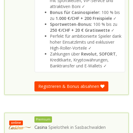
mit Sportwetten, VIP-Service und
attraktiven Boni ✓
Bonus für Casinospieler:
100 % bis
zu
1.000 €/CHF + 200 Freispiele
✓
Sportwetten-Bonus:
100 % bis zu
250 €/CHF + 20 € Gratiswette
✓
Perfekt für ambitionierte Spieler dank
hoher Einsatzlimits und exklusiver
High-Roller-Vorteile ✓
Zahlungen über
Revolut
,
SOFORT
,
Kreditkarte, Kryptowährungen,
Banktransfer und E-Wallets ✓
Registrieren & Bonus absahnen
Premium
online
Casina
Spielothek in
Sasbachwalden