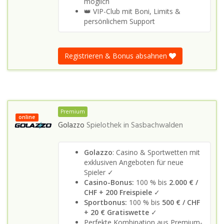
möglich
👑 VIP-Club mit Boni, Limits &
persönlichem Support
Registrieren & Bonus absahnen
Premium
online
Golazzo
Spielothek in
Sasbachwalden
Golazzo
: Casino & Sportwetten mit
exklusiven Angeboten für neue
Spieler ✓
Casino-Bonus:
100 % bis
2.000 € /
CHF + 200 Freispiele
✓
Sportbonus:
100 % bis
500 € / CHF
+ 20 € Gratiswette
✓
Perfekte Kombination aus Premium-