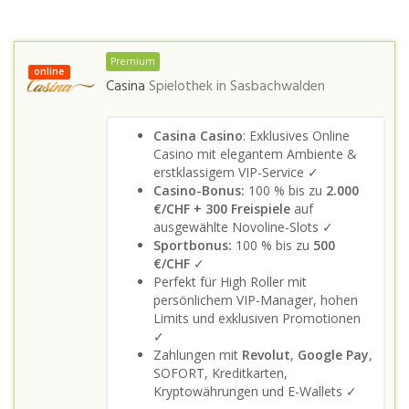
Premium
online
Casina
Spielothek in
Sasbachwalden
Casina Casino
: Exklusives Online
Casino mit elegantem Ambiente &
erstklassigem VIP-Service ✓
Casino-Bonus:
100 % bis zu
2.000
€/CHF + 300 Freispiele
auf
ausgewählte Novoline-Slots ✓
Sportbonus:
100 % bis zu
500
€/CHF
✓
Perfekt für High Roller mit
persönlichem VIP-Manager, hohen
Limits und exklusiven Promotionen
✓
Zahlungen mit
Revolut
,
Google Pay
,
SOFORT, Kreditkarten,
Kryptowährungen und E-Wallets ✓