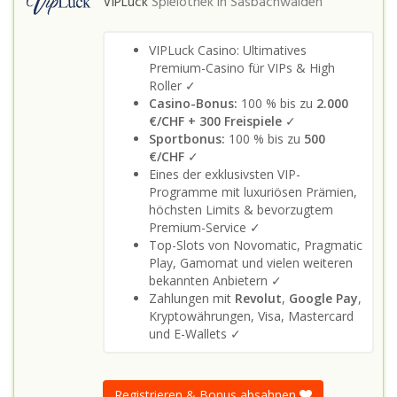
VIPLuck
Spielothek in
Sasbachwalden
VIPLuck Casino: Ultimatives
Premium-Casino für VIPs & High
Roller ✓
Casino-Bonus:
100 % bis zu
2.000
€/CHF + 300 Freispiele
✓
Sportbonus:
100 % bis zu
500
€/CHF
✓
Eines der exklusivsten VIP-
Programme mit luxuriösen Prämien,
höchsten Limits & bevorzugtem
Premium-Service ✓
Top-Slots von Novomatic, Pragmatic
Play, Gamomat und vielen weiteren
bekannten Anbietern ✓
Zahlungen mit
Revolut
,
Google Pay
,
Kryptowährungen, Visa, Mastercard
und E-Wallets ✓
Registrieren & Bonus absahnen