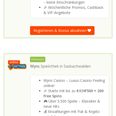
– keine Einschränkungen
🎉 Wöchentliche Promos, Cashback
& VIP-Angebote
Registrieren & Bonus absahnen
Premium
online
Wyns
Spielothek in
Sasbachwalden
Wyns Casino – Luxus-Casino-Feeling
online!
🎉 Starte mit bis zu
€/CHF500 + 200
Free Spins
🎮 Über 5.500 Spiele – Klassiker &
neue Hits
💰 Einzahlungen mit Fiat & Krypto