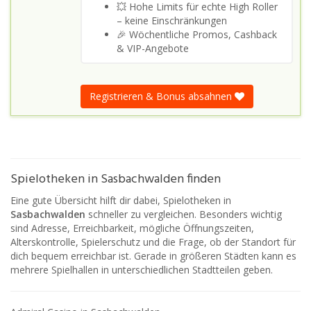
💥 Hohe Limits für echte High Roller
– keine Einschränkungen
🎉 Wöchentliche Promos, Cashback
& VIP-Angebote
Registrieren & Bonus absahnen
Spielotheken in Sasbachwalden finden
Eine gute Übersicht hilft dir dabei, Spielotheken in
Sasbachwalden
schneller zu vergleichen. Besonders wichtig
sind Adresse, Erreichbarkeit, mögliche Öffnungszeiten,
Alterskontrolle, Spielerschutz und die Frage, ob der Standort für
dich bequem erreichbar ist. Gerade in größeren Städten kann es
mehrere Spielhallen in unterschiedlichen Stadtteilen geben.