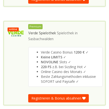
Premium
online
Verde Spielothek
Spielothek in
Sasbachwalden
Verde Casino Bonus
1200 €
✓
Keine LIMITS
✓
NOVOLINE
Slots ✓
220
FS
z.B. bei Sizzling Hot ✓
Online Casino des Monats ✓
Beste Zahlungsmethoden inklusive
SOFORT und Paysafe ✓
Registrieren & Bonus absahnen