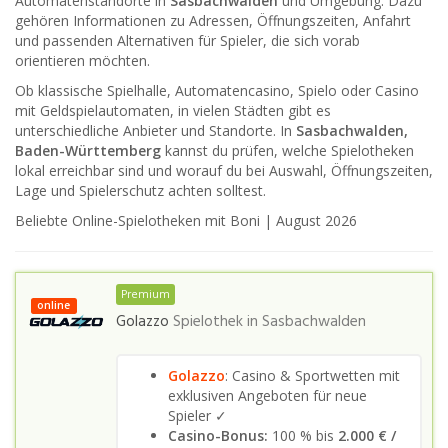
Automatenstandorte in
Sasbachwalden
und Umgebung. Dazu
gehören Informationen zu Adressen, Öffnungszeiten, Anfahrt
und passenden Alternativen für Spieler, die sich vorab
orientieren möchten.
Ob klassische Spielhalle, Automatencasino, Spielo oder Casino
mit Geldspielautomaten, in vielen Städten gibt es
unterschiedliche Anbieter und Standorte. In
Sasbachwalden,
Baden-Württemberg
kannst du prüfen, welche Spielotheken
lokal erreichbar sind und worauf du bei Auswahl, Öffnungszeiten,
Lage und Spielerschutz achten solltest.
Beliebte Online-Spielotheken mit Boni | August 2026
Premium
online
Golazzo
Spielothek in
Sasbachwalden
Golazzo
: Casino & Sportwetten mit
exklusiven Angeboten für neue
Spieler ✓
Casino-Bonus:
100 % bis
2.000 € /