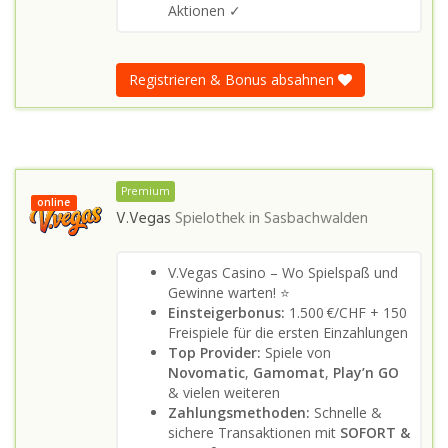
Aktionen ✓
Registrieren & Bonus absahnen
Premium
online
V.Vegas
Spielothek in
Sasbachwalden
V.Vegas Casino – Wo Spielspaß und
Gewinne warten! ⭐
Einsteigerbonus:
1.500 €/CHF + 150
Freispiele für die ersten Einzahlungen
Top Provider:
Spiele von
Novomatic
,
Gamomat
,
Play’n GO
& vielen weiteren
Zahlungsmethoden:
Schnelle &
sichere Transaktionen mit
SOFORT &