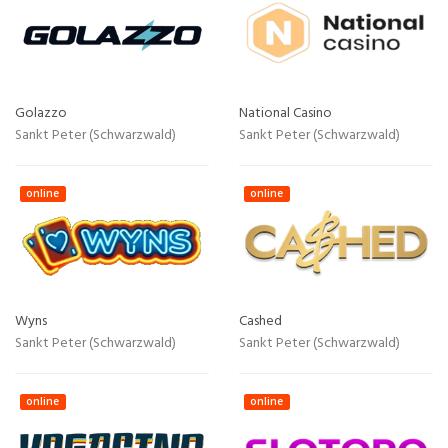
Golazzo
National Casino
Sankt Peter (Schwarzwald)
Sankt Peter (Schwarzwald)
online
online
Wyns
Cashed
Sankt Peter (Schwarzwald)
Sankt Peter (Schwarzwald)
online
online