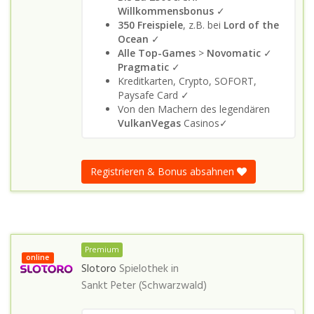
Willkommensbonus
✓
350 Freispiele
, z.B. bei
Lord of the
Ocean
✓
Alle Top-Games
>
Novomatic
✓
Pragmatic
✓
Kreditkarten, Crypto, SOFORT,
Paysafe Card ✓
Von den Machern des legendären
VulkanVegas
Casinos✓
Registrieren & Bonus absahnen
Premium
online
Slotoro
Spielothek in
Sankt Peter (Schwarzwald)