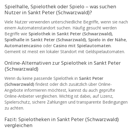
Spielhalle, Spielothek oder Spielo – was suchen
Nutzer in Sankt Peter (Schwarzwald)?
Viele Nutzer verwenden unterschiedliche Begriffe, wenn sie nach
einem Automatenstandort suchen. Häufig gesucht werden
Begriffe wie
Spielothek in Sankt Peter (Schwarzwald)
,
Spielhalle in Sankt Peter (Schwarzwald)
,
Spielo in der Nähe
,
Automatencasino
oder
Casino mit Spielautomaten
.
Gemeint ist meist ein lokaler Standort mit Geldspielautomaten.
Online-Alternativen zur Spielothek in Sankt Peter
(Schwarzwald)
Wenn du keine passende Spielothek in
Sankt Peter
(Schwarzwald)
findest oder dich zusätzlich über Online-
Angebote informieren möchtest, kannst du auch geprüfte
Online-Anbieter vergleichen. Wichtig ist dabei, auf Lizenz,
Spielerschutz, sichere Zahlungen und transparente Bedingungen
zu achten.
Fazit: Spielotheken in Sankt Peter (Schwarzwald)
vergleichen