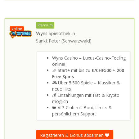
Premium
online
Wyns
Spielothek in
Sankt Peter (Schwarzwald)
Wyns Casino – Luxus-Casino-Feeling
online!
🎉 Starte mit bis zu
€/CHF500 + 200
Free Spins
🎮 Über 5.500 Spiele – Klassiker &
neue Hits
💰 Einzahlungen mit Fiat & Krypto
möglich
👑 VIP-Club mit Boni, Limits &
persönlichem Support
Registrieren & Bonus absahnen