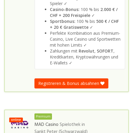
Spieler ✓
Casino-Bonus:
100 % bis
2.000 € /
CHF + 200 Freispiele
✓
Sportbonus:
100 % bis
500 € / CHF
+ 20 € Gratiswette
✓
Perfekte Kombination aus Premium-
Casino, Live Casino und Sportwetten
mit hohen Limits ✓
Zahlungen mit
Revolut
,
SOFORT
,
Kreditkarten, Kryptowährungen und
E-Wallets ✓
Registrieren & Bonus absahnen
Premium
online
MAD Casino
Spielothek in
Sankt Peter (Schwarzwald)