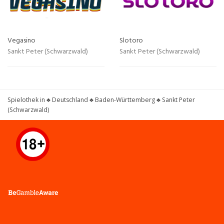
Vegasino
Slotoro
Sankt Peter (Schwarzwald)
Sankt Peter (Schwarzwald)
Spielothek in
♣
Deutschland
♣
Baden-Württemberg
♣
Sankt Peter
(Schwarzwald)