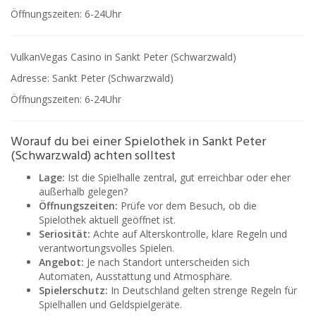
Öffnungszeiten: 6-24Uhr
VulkanVegas Casino in Sankt Peter (Schwarzwald)
Adresse: Sankt Peter (Schwarzwald)
Öffnungszeiten: 6-24Uhr
Worauf du bei einer Spielothek in Sankt Peter
(Schwarzwald) achten solltest
Lage:
Ist die Spielhalle zentral, gut erreichbar oder eher
außerhalb gelegen?
Öffnungszeiten:
Prüfe vor dem Besuch, ob die
Spielothek aktuell geöffnet ist.
Seriosität:
Achte auf Alterskontrolle, klare Regeln und
verantwortungsvolles Spielen.
Angebot:
Je nach Standort unterscheiden sich
Automaten, Ausstattung und Atmosphäre.
Spielerschutz:
In Deutschland gelten strenge Regeln für
Spielhallen und Geldspielgeräte.