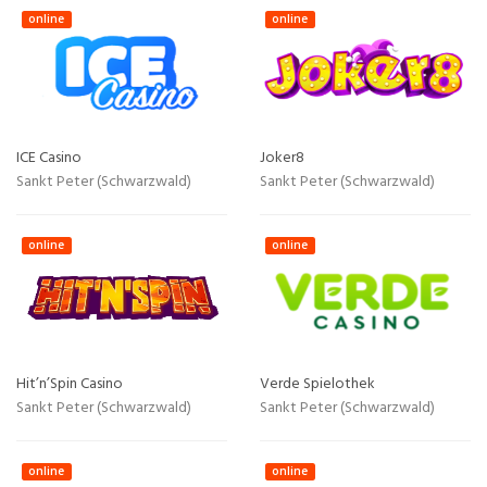
online
online
ICE Casino
Joker8
Sankt Peter (Schwarzwald)
Sankt Peter (Schwarzwald)
online
online
Hit’n’Spin Casino
Verde Spielothek
Sankt Peter (Schwarzwald)
Sankt Peter (Schwarzwald)
online
online