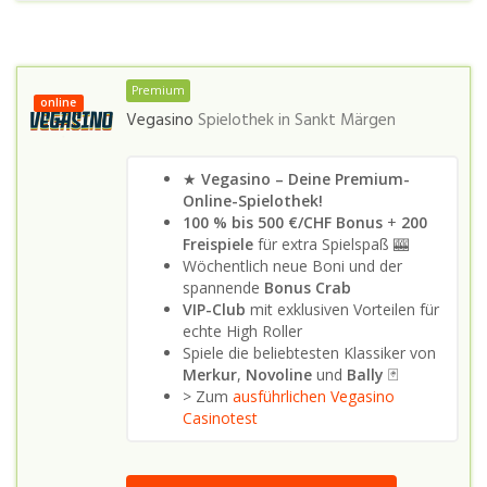
Premium
online
Vegasino
Spielothek in
Sankt Märgen
★
Vegasino – Deine Premium-
Online-Spielothek!
100 % bis 500 €/CHF Bonus
+
200
Freispiele
für extra Spielspaß 🎰
Wöchentlich neue Boni und der
spannende
Bonus Crab
VIP-Club
mit exklusiven Vorteilen für
echte High Roller
Spiele die beliebtesten Klassiker von
Merkur
,
Novoline
und
Bally
🃏
> Zum
ausführlichen Vegasino
Casinotest