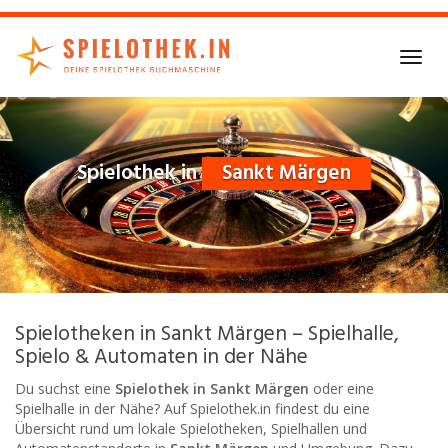
Skip
to
main
Toggl
content
navig
Spielothek in
Sankt Märgen
Spielotheken in Sankt Märgen – Spielhalle,
Spielo & Automaten in der Nähe
Du suchst eine
Spielothek in Sankt Märgen
oder eine
Spielhalle in der Nähe? Auf Spielothek.in findest du eine
Übersicht rund um lokale Spielotheken, Spielhallen und