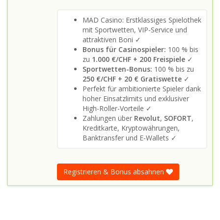
MAD Casino: Erstklassiges Spielothek
mit Sportwetten, VIP-Service und
attraktiven Boni ✓
Bonus für Casinospieler:
100 % bis
zu
1.000 €/CHF + 200 Freispiele
✓
Sportwetten-Bonus:
100 % bis zu
250 €/CHF + 20 € Gratiswette
✓
Perfekt für ambitionierte Spieler dank
hoher Einsatzlimits und exklusiver
High-Roller-Vorteile ✓
Zahlungen über
Revolut
,
SOFORT
,
Kreditkarte, Kryptowährungen,
Banktransfer und E-Wallets ✓
Registrieren & Bonus absahnen