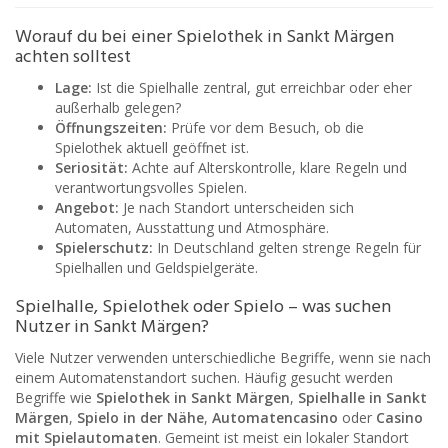
Worauf du bei einer Spielothek in Sankt Märgen
achten solltest
Lage:
Ist die Spielhalle zentral, gut erreichbar oder eher
außerhalb gelegen?
Öffnungszeiten:
Prüfe vor dem Besuch, ob die
Spielothek aktuell geöffnet ist.
Seriosität:
Achte auf Alterskontrolle, klare Regeln und
verantwortungsvolles Spielen.
Angebot:
Je nach Standort unterscheiden sich
Automaten, Ausstattung und Atmosphäre.
Spielerschutz:
In Deutschland gelten strenge Regeln für
Spielhallen und Geldspielgeräte.
Spielhalle, Spielothek oder Spielo – was suchen
Nutzer in Sankt Märgen?
Viele Nutzer verwenden unterschiedliche Begriffe, wenn sie nach
einem Automatenstandort suchen. Häufig gesucht werden
Begriffe wie
Spielothek in Sankt Märgen
,
Spielhalle in Sankt
Märgen
,
Spielo in der Nähe
,
Automatencasino
oder
Casino
mit Spielautomaten
. Gemeint ist meist ein lokaler Standort