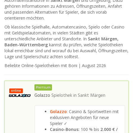
Automatenstandorte in
Sankt Märgen
und Umgebung. Dazu
gehören Informationen zu Adressen, Öffnungszeiten, Anfahrt
und passenden Alternativen für Spieler, die sich vorab
orientieren möchten.
Ob klassische Spielhalle, Automatencasino, Spielo oder Casino
mit Geldspielautomaten, in vielen Städten gibt es
unterschiedliche Anbieter und Standorte. In
Sankt Märgen,
Baden-Württemberg
kannst du prüfen, welche Spielotheken
lokal erreichbar sind und worauf du bei Auswahl, Öffnungszeiten,
Lage und Spielerschutz achten solltest.
Beliebte Online-Spielotheken mit Boni | August 2026
Premium
online
Golazzo
Spielothek in
Sankt Märgen
Golazzo
: Casino & Sportwetten mit
exklusiven Angeboten für neue
Spieler ✓
Casino-Bonus:
100 % bis
2.000 € /