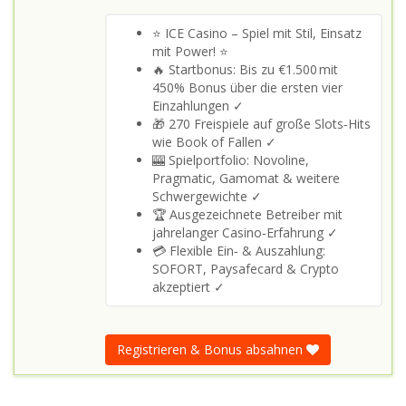
⭐ ICE Casino – Spiel mit Stil, Einsatz
mit Power! ⭐
🔥 Startbonus: Bis zu €1.500 mit
450% Bonus über die ersten vier
Einzahlungen ✓
🎁 270 Freispiele auf große Slots‑Hits
wie Book of Fallen ✓
🎰 Spielportfolio: Novoline,
Pragmatic, Gamomat & weitere
Schwergewichte ✓
🏆 Ausgezeichnete Betreiber mit
jahrelanger Casino‑Erfahrung ✓
💳 Flexible Ein‑ & Auszahlung:
SOFORT, Paysafecard & Crypto
akzeptiert ✓
Registrieren & Bonus absahnen