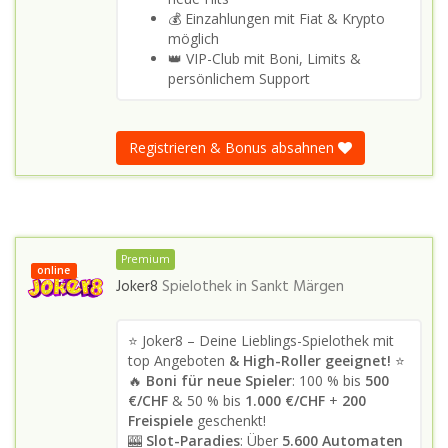
💰 Einzahlungen mit Fiat & Krypto
möglich
👑 VIP-Club mit Boni, Limits &
persönlichem Support
Registrieren & Bonus absahnen
Premium
online
Joker8
Spielothek in
Sankt Märgen
⭐ Joker8 – Deine Lieblings-Spielothek mit
top Angeboten
& High-Roller geeignet!
⭐
🔥
Boni für neue Spieler
: 100 % bis
500
€/CHF
& 50 % bis
1.000 €/CHF
+
200
Freispiele
geschenkt!
🎰
Slot-Paradies
: Über
5.600 Automaten