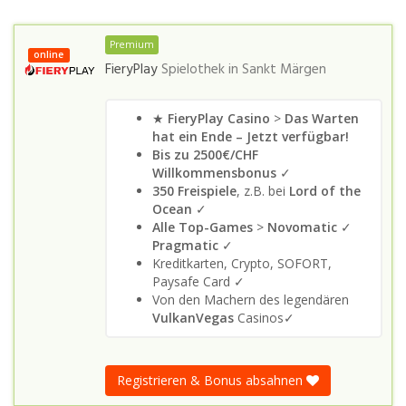
Premium
online
FieryPlay
Spielothek in
Sankt Märgen
★
FieryPlay Casino
>
Das Warten
hat ein Ende – Jetzt verfügbar!
Bis zu 2500€/CHF
Willkommensbonus
✓
350 Freispiele
, z.B. bei
Lord of the
Ocean
✓
Alle Top-Games
>
Novomatic
✓
Pragmatic
✓
Kreditkarten, Crypto, SOFORT,
Paysafe Card ✓
Von den Machern des legendären
VulkanVegas
Casinos✓
Registrieren & Bonus absahnen