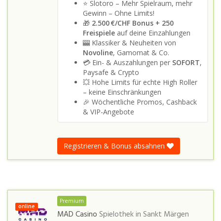
⭐ Slotoro – Mehr Spielraum, mehr
Gewinn – Ohne Limits!
🎁
2.500 €/CHF Bonus + 250
Freispiele
auf deine Einzahlungen
🎰 Klassiker & Neuheiten von
Novoline
, Gamomat & Co.
💳 Ein- & Auszahlungen per
SOFORT
,
Paysafe & Crypto
💥 Hohe Limits für echte High Roller
– keine Einschränkungen
🎉 Wöchentliche Promos, Cashback
& VIP-Angebote
Registrieren & Bonus absahnen
Premium
online
MAD Casino
Spielothek in
Sankt Märgen