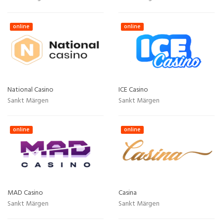
online
online
National Casino
ICE Casino
Sankt Märgen
Sankt Märgen
online
online
MAD Casino
Casina
Sankt Märgen
Sankt Märgen