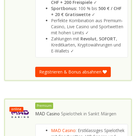
CHF + 200 Freispiele
✓
Sportbonus:
100 % bis
500 € / CHF
+ 20 € Gratiswette
✓
Perfekte Kombination aus Premium-
Casino, Live Casino und Sportwetten
mit hohen Limits ✓
Zahlungen mit
Revolut
,
SOFORT
,
Kreditkarten, Kryptowährungen und
E-Wallets ✓
Registrieren & Bonus absahnen
Premium
online
MAD Casino
Spielothek in
Sankt Märgen
MAD Casino
: Erstklassiges Spielothek