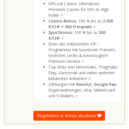
VIPLuck Casino: Ultimatives
Premium-Casino für VIPs & High
Roller ✓
Casino-Bonus:
100 % bis zu
2.000
€/CHF + 300 Freispiele
✓
Sportbonus:
100 % bis zu
500
€/CHF
✓
Eines der exklusivsten VIP-
Programme mit luxuriösen Prämien,
höchsten Limits & bevorzugtem
Premium-Service ✓
Top-Slots von Novomatic, Pragmatic
Play, Gamomat und vielen weiteren
bekannten Anbietern ✓
Zahlungen mit
Revolut
,
Google Pay
,
Kryptowährungen, Visa, Mastercard
und E-Wallets ✓
Registrieren & Bonus absahnen