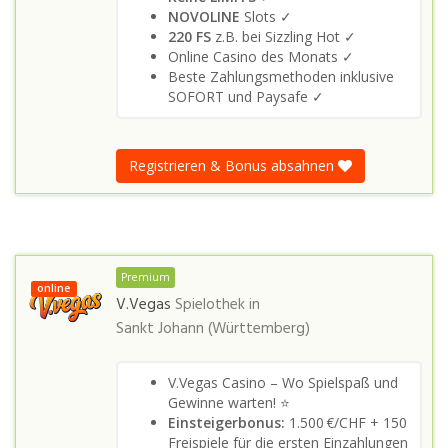
NOVOLINE
Slots ✓
220
FS
z.B. bei Sizzling Hot ✓
Online Casino des Monats ✓
Beste Zahlungsmethoden inklusive
SOFORT und Paysafe ✓
Registrieren & Bonus absahnen
Premium
online
V.Vegas
Spielothek in
Sankt Johann (Württemberg)
V.Vegas Casino – Wo Spielspaß und
Gewinne warten! ⭐
Einsteigerbonus:
1.500 €/CHF + 150
Freispiele für die ersten Einzahlungen