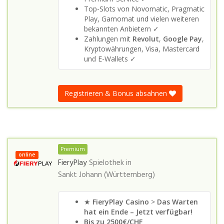
Top-Slots von Novomatic, Pragmatic
Play, Gamomat und vielen weiteren
bekannten Anbietern ✓
Zahlungen mit
Revolut
,
Google Pay
,
Kryptowährungen, Visa, Mastercard
und E-Wallets ✓
Registrieren & Bonus absahnen
Premium
online
FieryPlay
Spielothek in
Sankt Johann (Württemberg)
★
FieryPlay Casino
>
Das Warten
hat ein Ende – Jetzt verfügbar!
Bis zu 2500€/CHF