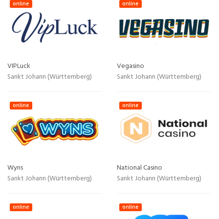
online
online
VIPLuck
Vegasino
Sankt Johann (Württemberg)
Sankt Johann (Württemberg)
online
online
Wyns
National Casino
Sankt Johann (Württemberg)
Sankt Johann (Württemberg)
online
online