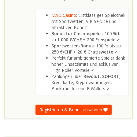
MAD Casino
: Erstklassiges Spielothek
mit Sportwetten, VIP-Service und
attraktiven Boni ✓
Bonus für Casinospieler:
100 % bis
zu
1.000 €/CHF + 200 Freispiele
✓
Sportwetten-Bonus:
100 % bis zu
250 €/CHF + 20 € Gratiswette
✓
Perfekt für ambitionierte Spieler dank
hoher Einsatzlimits und exklusiver
High-Roller-Vorteile ✓
Zahlungen über
Revolut
,
SOFORT
,
Kreditkarte, Kryptowährungen,
Banktransfer und E-Wallets ✓
Registrieren & Bonus absahnen