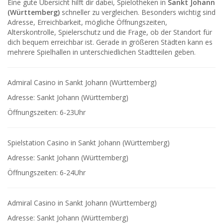
Eine gute Übersicht hilft dir dabei, Spielotheken in
Sankt Johann
(Württemberg)
schneller zu vergleichen. Besonders wichtig sind
Adresse, Erreichbarkeit, mögliche Öffnungszeiten,
Alterskontrolle, Spielerschutz und die Frage, ob der Standort für
dich bequem erreichbar ist. Gerade in größeren Städten kann es
mehrere Spielhallen in unterschiedlichen Stadtteilen geben.
Admiral Casino in Sankt Johann (Württemberg)
Adresse: Sankt Johann (Württemberg)
Öffnungszeiten: 6-23Uhr
Spielstation Casino in Sankt Johann (Württemberg)
Adresse: Sankt Johann (Württemberg)
Öffnungszeiten: 6-24Uhr
Admiral Casino in Sankt Johann (Württemberg)
Adresse: Sankt Johann (Württemberg)