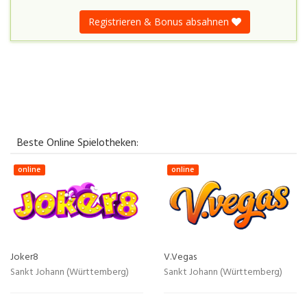
Registrieren & Bonus absahnen
Beste Online Spielotheken:
online
online
Joker8
V.Vegas
Sankt Johann (Württemberg)
Sankt Johann (Württemberg)