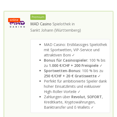
Premium
online
MAD Casino
Spielothek in
Sankt Johann (Württemberg)
MAD Casino: Erstklassiges Spielothek
mit Sportwetten, VIP-Service und
attraktiven Boni ✓
Bonus für Casinospieler:
100 % bis
zu
1.000 €/CHF + 200 Freispiele
✓
Sportwetten-Bonus:
100 % bis zu
250 €/CHF + 20 € Gratiswette
✓
Perfekt für ambitionierte Spieler dank
hoher Einsatzlimits und exklusiver
High-Roller-Vorteile ✓
Zahlungen über
Revolut
,
SOFORT
,
Kreditkarte, Kryptowährungen,
Banktransfer und E-Wallets ✓