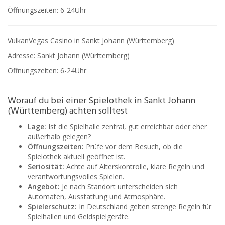
Öffnungszeiten: 6-24Uhr
VulkanVegas Casino in Sankt Johann (Württemberg)
Adresse: Sankt Johann (Württemberg)
Öffnungszeiten: 6-24Uhr
Worauf du bei einer Spielothek in Sankt Johann
(Württemberg) achten solltest
Lage:
Ist die Spielhalle zentral, gut erreichbar oder eher
außerhalb gelegen?
Öffnungszeiten:
Prüfe vor dem Besuch, ob die
Spielothek aktuell geöffnet ist.
Seriosität:
Achte auf Alterskontrolle, klare Regeln und
verantwortungsvolles Spielen.
Angebot:
Je nach Standort unterscheiden sich
Automaten, Ausstattung und Atmosphäre.
Spielerschutz:
In Deutschland gelten strenge Regeln für
Spielhallen und Geldspielgeräte.