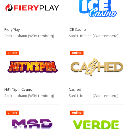
FieryPlay
ICE Casino
Sankt Johann (Württemberg)
Sankt Johann (Württemberg)
online
online
Hit’n’Spin Casino
Cashed
Sankt Johann (Württemberg)
Sankt Johann (Württemberg)
online
online