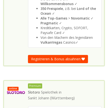
Willkommensbonus
✓
350 Freispiele
, z.B. bei
Lord of the
Ocean
✓
Alle Top-Games
>
Novomatic
✓
Pragmatic
✓
Kreditkarten, Crypto, SOFORT,
Paysafe Card ✓
Von den Machern des legendären
VulkanVegas
Casinos✓
Registrieren & Bonus absahnen
Premium
online
Slotoro
Spielothek in
Sankt Johann (Württemberg)