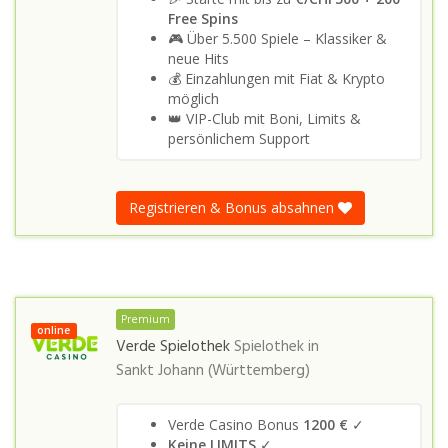
Free Spins
🎮 Über 5.500 Spiele – Klassiker &
neue Hits
💰 Einzahlungen mit Fiat & Krypto
möglich
👑 VIP-Club mit Boni, Limits &
persönlichem Support
Registrieren & Bonus absahnen
Premium
online
Verde Spielothek
Spielothek in
Sankt Johann (Württemberg)
Verde Casino Bonus
1200 €
✓
Keine LIMITS
✓