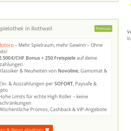
pielothek in
Rottweil
Premium
V
R
lotoro
– Mehr Spielraum, mehr Gewinn – Ohne
its!
2.500 €/CHF Bonus + 250 Freispiele
auf deine
nzahlungen
Klassiker & Neuheiten von
Novoline
, Gamomat &
 Ein- & Auszahlungen per
SOFORT
, Paysafe &
ypto
Hohe Limits für echte High Roller – keine
nschränkungen
 Wöchentliche Promos, Cashback & VIP-Angebote
eren & Bonus absahnen