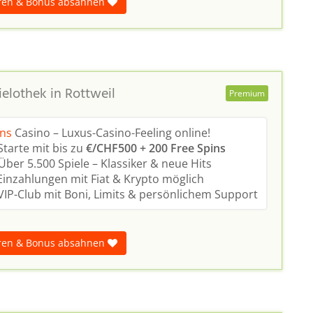
eren & Bonus absahnen
ielothek in
Rottweil
Premium
ns
Casino – Luxus-Casino-Feeling online!
Starte mit bis zu
€/CHF500 + 200 Free Spins
Über 5.500 Spiele – Klassiker & neue Hits
Einzahlungen mit Fiat & Krypto möglich
VIP-Club mit Boni, Limits & persönlichem Support
eren & Bonus absahnen