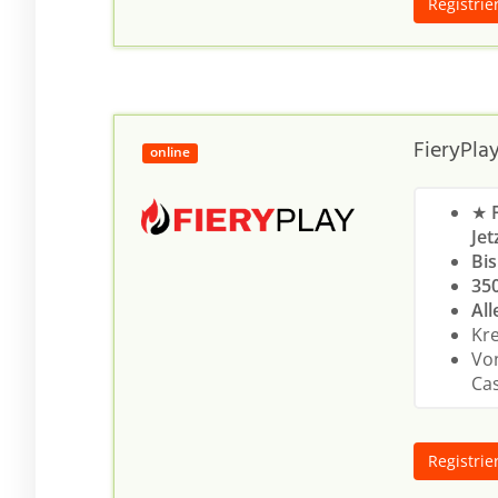
Registri
FieryPla
online
★
Jet
Bi
350
Al
Kre
Vo
Ca
Registri