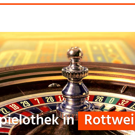
pielothek in
Rottwei