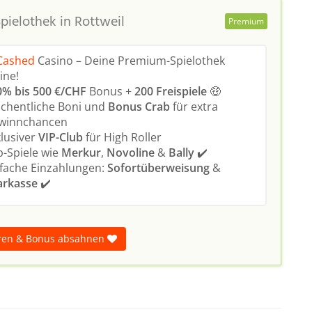
pielothek in
Rottweil
Premium
Cashed
Casino – Deine Premium-Spielothek
ine!
0% bis 500 €/CHF
Bonus +
200 Freispiele
🤑
chentliche Boni und
Bonus Crab
für extra
winnchancen
lusiver
VIP-Club
für High Roller
-Spiele wie
Merkur
,
Novoline
&
Bally
✔️
nfache Einzahlungen:
Sofortüberweisung
&
arkasse
✔️
eren & Bonus absahnen