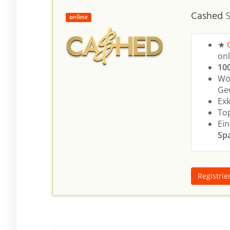
Cashed
S
online
★
onl
10
Wö
Ge
Exk
Top
Ei
Sp
Registri