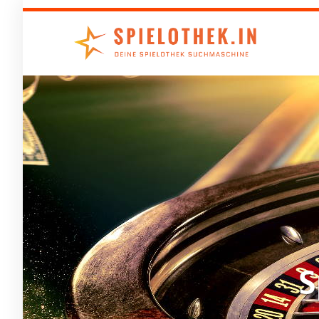
Skip
to
main
content
S