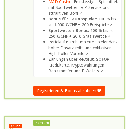
MAD Casino
: Erstklassiges Spielothek
mit Sportwetten, VIP-Service und
attraktiven Boni ✓
Bonus für Casinospieler:
100 % bis
zu
1.000 €/CHF + 200 Freispiele
✓
Sportwetten-Bonus:
100 % bis zu
250 €/CHF + 20 € Gratiswette
✓
Perfekt für ambitionierte Spieler dank
hoher Einsatzlimits und exklusiver
High-Roller-Vorteile ✓
Zahlungen über
Revolut
,
SOFORT
,
Kreditkarte, Kryptowährungen,
Banktransfer und E-Wallets ✓
Registrieren & Bonus absahnen
Premium
online