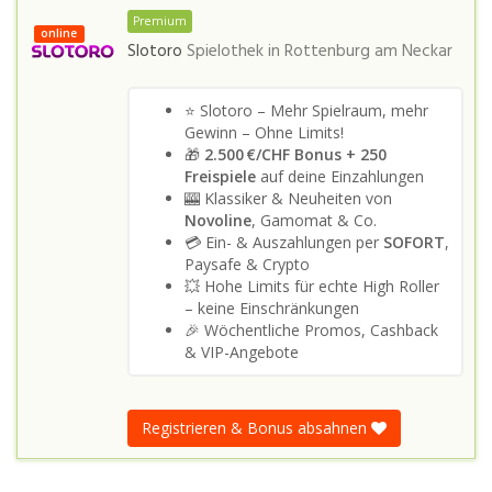
Premium
online
Slotoro
Spielothek in
Rottenburg am Neckar
⭐ Slotoro – Mehr Spielraum, mehr
Gewinn – Ohne Limits!
🎁
2.500 €/CHF Bonus + 250
Freispiele
auf deine Einzahlungen
🎰 Klassiker & Neuheiten von
Novoline
, Gamomat & Co.
💳 Ein- & Auszahlungen per
SOFORT
,
Paysafe & Crypto
💥 Hohe Limits für echte High Roller
– keine Einschränkungen
🎉 Wöchentliche Promos, Cashback
& VIP-Angebote
Registrieren & Bonus absahnen