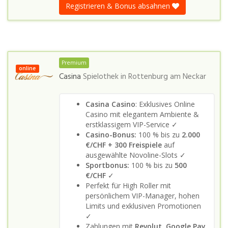
Registrieren & Bonus absahnen
Premium
online
Casina
Spielothek in
Rottenburg am Neckar
Casina Casino
: Exklusives Online
Casino mit elegantem Ambiente &
erstklassigem VIP-Service ✓
Casino-Bonus:
100 % bis zu
2.000
€/CHF + 300 Freispiele
auf
ausgewählte Novoline-Slots ✓
Sportbonus:
100 % bis zu
500
€/CHF
✓
Perfekt für High Roller mit
persönlichem VIP-Manager, hohen
Limits und exklusiven Promotionen
✓
Zahlungen mit
Revolut
,
Google Pay
,