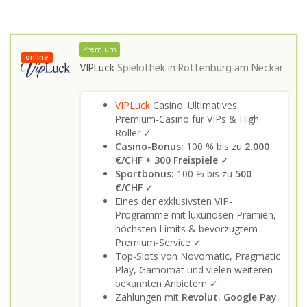
Premium
online
VIPLuck
Spielothek in
Rottenburg am Neckar
VIPLuck
Casino: Ultimatives
Premium-Casino für VIPs & High
Roller ✓
Casino-Bonus:
100 % bis zu
2.000
€/CHF + 300 Freispiele
✓
Sportbonus:
100 % bis zu
500
€/CHF
✓
Eines der exklusivsten VIP-
Programme mit luxuriösen Prämien,
höchsten Limits & bevorzugtem
Premium-Service ✓
Top-Slots von Novomatic, Pragmatic
Play, Gamomat und vielen weiteren
bekannten Anbietern ✓
Zahlungen mit
Revolut
,
Google Pay
,