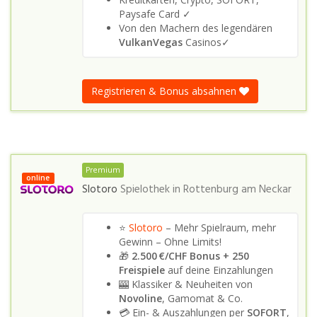
Paysafe Card ✓
Von den Machern des legendären
VulkanVegas
Casinos✓
Registrieren & Bonus absahnen
Premium
online
Slotoro
Spielothek in
Rottenburg am Neckar
⭐
Slotoro
– Mehr Spielraum, mehr
Gewinn – Ohne Limits!
🎁
2.500 €/CHF Bonus + 250
Freispiele
auf deine Einzahlungen
🎰 Klassiker & Neuheiten von
Novoline
, Gamomat & Co.
💳 Ein- & Auszahlungen per
SOFORT
,