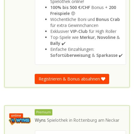
Spielothek online!
100% bis 500 €/CHF
Bonus +
200
Freispiele
🤑
Wöchentliche Boni und
Bonus Crab
für extra Gewinnchancen
Exklusiver
VIP-Club
für High Roller
Top-Spiele wie
Merkur
,
Novoline
&
Bally
✔️
Einfache Einzahlungen:
Sofortüberweisung
&
Sparkasse
✔️
Registrieren & Bonus absahnen
Premium
online
Wyns
Spielothek in
Rottenburg am Neckar