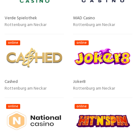
Verde Spielothek
MAD Casino
Rottenburg am Neckar
Rottenburg am Neckar
online
online
Cashed
Joker8
Rottenburg am Neckar
Rottenburg am Neckar
online
online