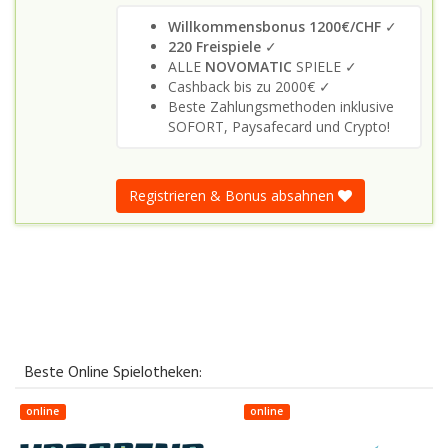
Willkommensbonus 1200€/CHF
✓
220 Freispiele
✓
ALLE
NOVOMATIC
SPIELE ✓
Cashback bis zu 2000€ ✓
Beste Zahlungsmethoden inklusive
SOFORT, Paysafecard und Crypto!
Registrieren & Bonus absahnen
Beste Online Spielotheken:
online
online