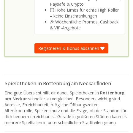
Paysafe & Crypto
💥 Hohe Limits für echte High Roller
– keine Einschränkungen
🎉 Wöchentliche Promos, Cashback
& VIP-Angebote
Registrieren & Bonus absahnen
Spielotheken in Rottenburg am Neckar finden
Eine gute Übersicht hilft dir dabei, Spielotheken in
Rottenburg
am Neckar
schneller zu vergleichen. Besonders wichtig sind
Adresse, Erreichbarkeit, mögliche Öffnungszeiten,
Alterskontrolle, Spielerschutz und die Frage, ob der Standort für
dich bequem erreichbar ist. Gerade in größeren Städten kann es
mehrere Spielhallen in unterschiedlichen Stadtteilen geben.