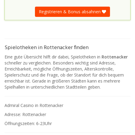
Registrieren & Bonus absahnen
Spielotheken in Rottenacker finden
Eine gute Übersicht hilft dir dabei, Spielotheken in
Rottenacker
schneller zu vergleichen. Besonders wichtig sind Adresse,
Erreichbarkeit, mögliche Öffnungszeiten, Alterskontrolle,
Spielerschutz und die Frage, ob der Standort für dich bequem
erreichbar ist. Gerade in größeren Städten kann es mehrere
Spielhallen in unterschiedlichen Stadtteilen geben.
Admiral Casino in Rottenacker
Adresse: Rottenacker
Öffnungszeiten: 6-23Uhr