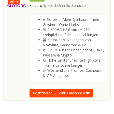
online
Slotoro
Spielothek in
Rottenacker
⭐ Slotoro – Mehr Spielraum, mehr
Gewinn – Ohne Limits!
🎁
2.500 €/CHF Bonus + 250
Freispiele
auf deine Einzahlungen
🎰 Klassiker & Neuheiten von
Novoline
, Gamomat & Co.
💳 Ein- & Auszahlungen per
SOFORT
,
Paysafe & Crypto
💥 Hohe Limits für echte High Roller
– keine Einschränkungen
🎉 Wöchentliche Promos, Cashback
& VIP-Angebote
Registrieren & Bonus absahnen