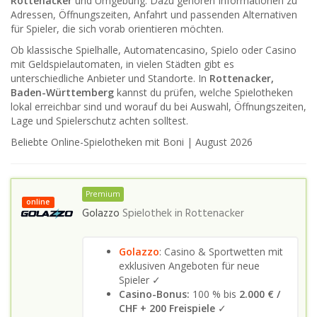
Rottenacker
und Umgebung. Dazu gehören Informationen zu
Adressen, Öffnungszeiten, Anfahrt und passenden Alternativen
für Spieler, die sich vorab orientieren möchten.
Ob klassische Spielhalle, Automatencasino, Spielo oder Casino
mit Geldspielautomaten, in vielen Städten gibt es
unterschiedliche Anbieter und Standorte. In
Rottenacker,
Baden-Württemberg
kannst du prüfen, welche Spielotheken
lokal erreichbar sind und worauf du bei Auswahl, Öffnungszeiten,
Lage und Spielerschutz achten solltest.
Beliebte Online-Spielotheken mit Boni | August 2026
Premium
online
Golazzo
Spielothek in
Rottenacker
Golazzo
: Casino & Sportwetten mit
exklusiven Angeboten für neue
Spieler ✓
Casino-Bonus:
100 % bis
2.000 € /
CHF + 200 Freispiele
✓