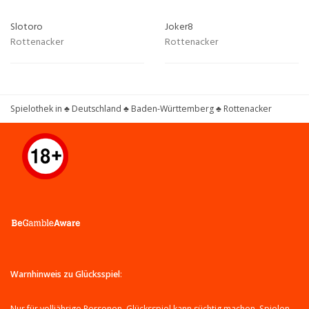
Slotoro
Joker8
Rottenacker
Rottenacker
Spielothek in
♣
Deutschland
♣
Baden-Württemberg
♣
Rottenacker
Warnhinweis zu Glücksspiel
:
Nur für volljährige Personen. Glücksspiel kann süchtig machen. Spielen