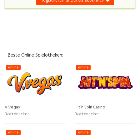
Beste Online Spielotheken:
online
online
V.Vegas
Hit’n’Spin Casino
Rottenacker
Rottenacker
online
online