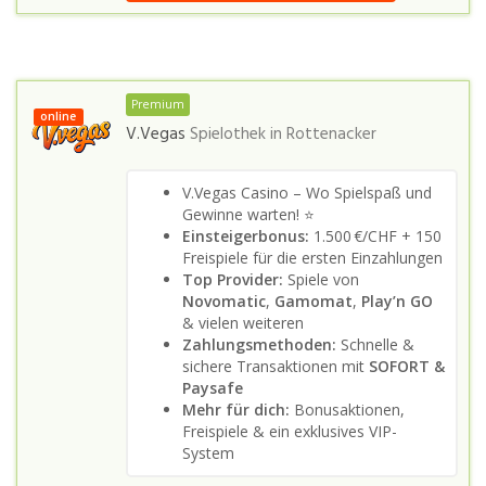
Premium
online
V.Vegas
Spielothek in
Rottenacker
V.Vegas Casino – Wo Spielspaß und
Gewinne warten! ⭐
Einsteigerbonus:
1.500 €/CHF + 150
Freispiele für die ersten Einzahlungen
Top Provider:
Spiele von
Novomatic
,
Gamomat
,
Play’n GO
& vielen weiteren
Zahlungsmethoden:
Schnelle &
sichere Transaktionen mit
SOFORT &
Paysafe
Mehr für dich:
Bonusaktionen,
Freispiele & ein exklusives VIP-
System