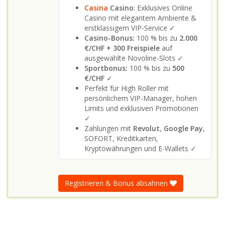
Casina
Casino
: Exklusives Online
Casino mit elegantem Ambiente &
erstklassigem VIP-Service ✓
Casino-Bonus:
100 % bis zu
2.000
€/CHF + 300 Freispiele
auf
ausgewählte Novoline-Slots ✓
Sportbonus:
100 % bis zu
500
€/CHF
✓
Perfekt für High Roller mit
persönlichem VIP-Manager, hohen
Limits und exklusiven Promotionen
✓
Zahlungen mit
Revolut
,
Google Pay
,
SOFORT, Kreditkarten,
Kryptowährungen und E-Wallets ✓
Registrieren & Bonus absahnen