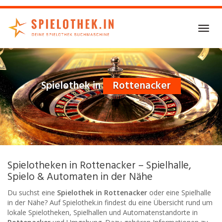
Skip
to
main
Toggl
content
navig
Spielothek in
Rottenacker
Spielotheken in Rottenacker – Spielhalle,
Spielo & Automaten in der Nähe
Du suchst eine
Spielothek in Rottenacker
oder eine Spielhalle
in der Nähe? Auf Spielothek.in findest du eine Übersicht rund um
lokale Spielotheken, Spielhallen und Automatenstandorte in