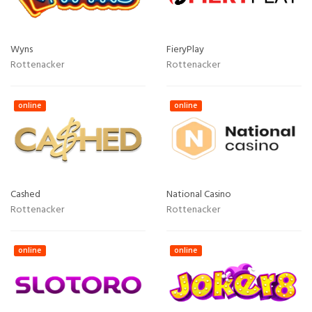
Wyns
FieryPlay
Rottenacker
Rottenacker
online
online
Cashed
National Casino
Rottenacker
Rottenacker
online
online