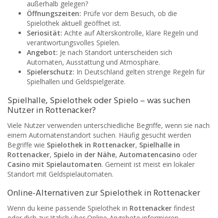
außerhalb gelegen?
Öffnungszeiten:
Prüfe vor dem Besuch, ob die
Spielothek aktuell geöffnet ist.
Seriosität:
Achte auf Alterskontrolle, klare Regeln und
verantwortungsvolles Spielen.
Angebot:
Je nach Standort unterscheiden sich
Automaten, Ausstattung und Atmosphäre.
Spielerschutz:
In Deutschland gelten strenge Regeln für
Spielhallen und Geldspielgeräte.
Spielhalle, Spielothek oder Spielo – was suchen
Nutzer in Rottenacker?
Viele Nutzer verwenden unterschiedliche Begriffe, wenn sie nach
einem Automatenstandort suchen. Häufig gesucht werden
Begriffe wie
Spielothek in Rottenacker
,
Spielhalle in
Rottenacker
,
Spielo in der Nähe
,
Automatencasino
oder
Casino mit Spielautomaten
. Gemeint ist meist ein lokaler
Standort mit Geldspielautomaten.
Online-Alternativen zur Spielothek in Rottenacker
Wenn du keine passende Spielothek in
Rottenacker
findest
oder dich zusätzlich über Online-Angebote informieren