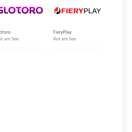
lotoro
FieryPlay
ot am See
Rot am See