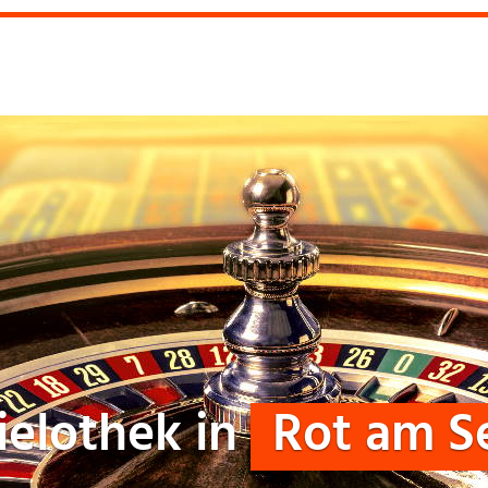
ielothek in
Rot am S