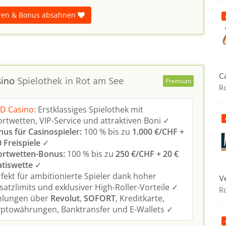
eren & Bonus absahnen
C
ino
Spielothek in
Rot am See
Premium
R
D Casino
: Erstklassiges Spielothek mit
rtwetten, VIP-Service und attraktiven Boni ✓
us für Casinospieler:
100 % bis zu
1.000 €/CHF +
 Freispiele
✓
ortwetten-Bonus:
100 % bis zu
250 €/CHF + 20 €
atiswette
✓
fekt für ambitionierte Spieler dank hoher
V
satzlimits und exklusiver High-Roller-Vorteile ✓
R
hlungen über
Revolut
,
SOFORT
, Kreditkarte,
yptowährungen, Banktransfer und E-Wallets ✓