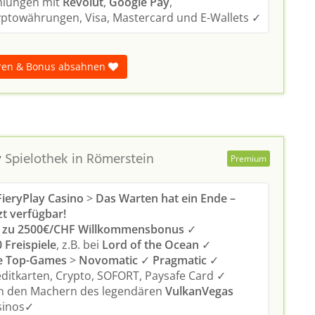
hlungen mit
Revolut
,
Google Pay
,
yptowährungen, Visa, Mastercard und E-Wallets ✓
eren & Bonus absahnen
y
Spielothek in
Römerstein
Premium
FieryPlay Casino
>
Das Warten hat ein Ende –
zt verfügbar!
s zu 2500€/CHF Willkommensbonus
✓
 Freispiele
, z.B. bei
Lord of the Ocean
✓
le Top-Games
>
Novomatic
✓
Pragmatic
✓
ditkarten, Crypto, SOFORT, Paysafe Card ✓
n den Machern des legendären
VulkanVegas
sinos✓