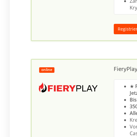
Za
Kr
Registri
FieryPla
online
★
Jet
Bi
350
Al
Kre
Vo
Ca