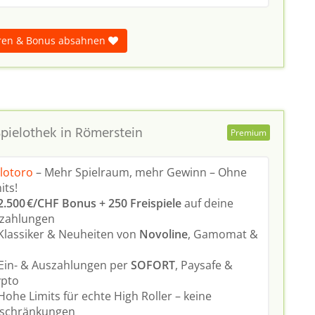
eren & Bonus absahnen
pielothek in
Römerstein
Premium
lotoro
– Mehr Spielraum, mehr Gewinn – Ohne
its!
2.500 €/CHF Bonus + 250 Freispiele
auf deine
nzahlungen
Klassiker & Neuheiten von
Novoline
, Gamomat &
 Ein- & Auszahlungen per
SOFORT
, Paysafe &
ypto
Hohe Limits für echte High Roller – keine
nschränkungen