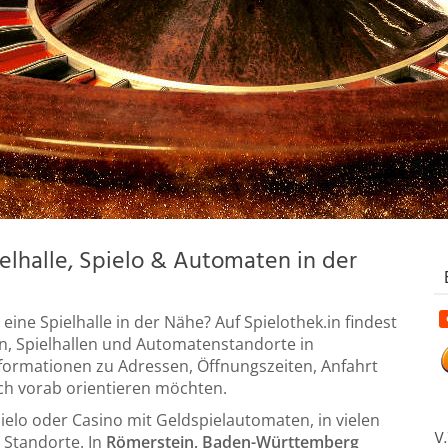
elhalle, Spielo & Automaten in der
eine Spielhalle in der Nähe? Auf Spielothek.in findest
n, Spielhallen und Automatenstandorte in
rmationen zu Adressen, Öffnungszeiten, Anfahrt
ich vorab orientieren möchten.
ielo oder Casino mit Geldspielautomaten, in vielen
V
 Standorte. In
Römerstein, Baden-Württemberg