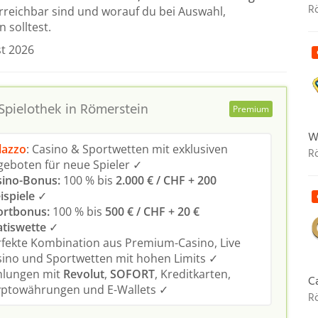
R
erreichbar sind und worauf du bei Auswahl,
 solltest.
st 2026
Spielothek in
Römerstein
Premium
W
lazzo
: Casino & Sportwetten mit exklusiven
R
eboten für neue Spieler ✓
sino-Bonus:
100 % bis
2.000 € / CHF + 200
ispiele
✓
ortbonus:
100 % bis
500 € / CHF + 20 €
atiswette
✓
rfekte Kombination aus Premium-Casino, Live
sino und Sportwetten mit hohen Limits ✓
hlungen mit
Revolut
,
SOFORT
, Kreditkarten,
C
yptowährungen und E-Wallets ✓
R