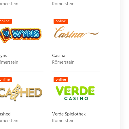
ömerstein
Römerstein
online
online
yns
Casina
ömerstein
Römerstein
online
online
ashed
Verde Spielothek
ömerstein
Römerstein