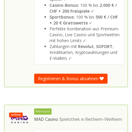
Casino-Bonus:
100 % bis
2.000 € /
CHF + 200 Freispiele
✓
Sportbonus:
100 % bis
500 € / CHF
+ 20 € Gratiswette
✓
Perfekte Kombination aus Premium-
Casino, Live Casino und Sportwetten
mit hohen Limits ✓
Zahlungen mit
Revolut
,
SOFORT
,
Kreditkarten, Kryptowährungen und
E-Wallets ✓
Registrieren & Bonus absahnen
Premium
online
MAD Casino
Spielothek in
Rietheim-Weilheim