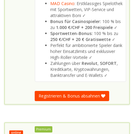
MAD Casino
: Erstklassiges Spielothek
mit Sportwetten, VIP-Service und
attraktiven Boni ✓
Bonus für Casinospieler:
100 % bis
zu
1.000 €/CHF + 200 Freispiele
✓
Sportwetten-Bonus:
100 % bis zu
250 €/CHF + 20 € Gratiswette
✓
Perfekt für ambitionierte Spieler dank
hoher Einsatzlimits und exklusiver
High-Roller-Vorteile ✓
Zahlungen über
Revolut
,
SOFORT
,
Kreditkarte, Kryptowährungen,
Banktransfer und E-Wallets ✓
Registrieren & Bonus absahnen
Premium
online