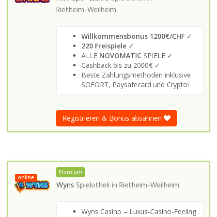
Rietheim-Weilheim
Willkommensbonus 1200€/CHF
✓
220 Freispiele
✓
ALLE
NOVOMATIC
SPIELE ✓
Cashback bis zu 2000€ ✓
Beste Zahlungsmethoden inklusive
SOFORT, Paysafecard und Crypto!
Registrieren & Bonus absahnen
Premium
online
Wyns
Spielothek in
Rietheim-Weilheim
Wyns Casino – Luxus-Casino-Feeling