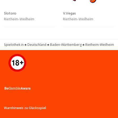
Slotoro
V.Vegas
Rietheim-Weilheim
Rietheim-Weilheim
Spielothek in
♣
Deutschland
♣
Baden-Württemberg
♣
Rietheim-Weilheim
Warnhinweis zu Glücksspiel
: