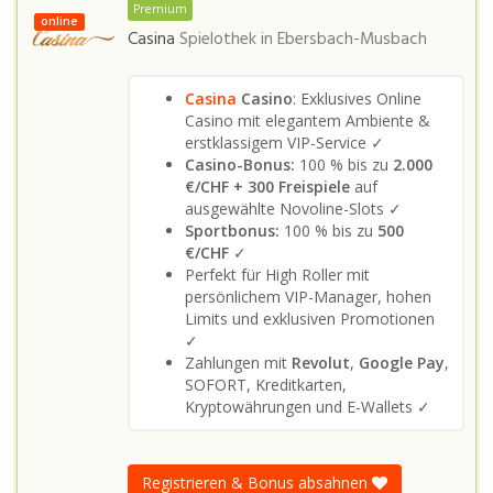
Premium
online
Casina
Spielothek in
Ebersbach-Musbach
Casina
Casino
: Exklusives Online
Casino mit elegantem Ambiente &
erstklassigem VIP-Service ✓
Casino-Bonus:
100 % bis zu
2.000
€/CHF + 300 Freispiele
auf
ausgewählte Novoline-Slots ✓
Sportbonus:
100 % bis zu
500
€/CHF
✓
Perfekt für High Roller mit
persönlichem VIP-Manager, hohen
Limits und exklusiven Promotionen
✓
Zahlungen mit
Revolut
,
Google Pay
,
SOFORT, Kreditkarten,
Kryptowährungen und E-Wallets ✓
Registrieren & Bonus absahnen