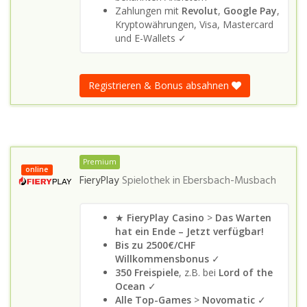
Zahlungen mit
Revolut
,
Google Pay
,
Kryptowährungen, Visa, Mastercard
und E-Wallets ✓
Registrieren & Bonus absahnen
Premium
online
FieryPlay
Spielothek in
Ebersbach-Musbach
★
FieryPlay Casino
>
Das Warten
hat ein Ende – Jetzt verfügbar!
Bis zu 2500€/CHF
Willkommensbonus
✓
350 Freispiele
, z.B. bei
Lord of the
Ocean
✓
Alle Top-Games
>
Novomatic
✓