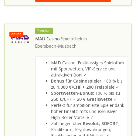
Premium
online
MAD Casino
Spielothek in
Ebersbach-Musbach
MAD Casino: Erstklassiges Spielothek
mit Sportwetten, VIP-Service und
attraktiven Boni ✓
Bonus für Casinospieler:
100 % bis
zu
1.000 €/CHF + 200 Freispiele
✓
Sportwetten-Bonus:
100 % bis zu
250 €/CHF + 20 € Gratiswette
✓
Perfekt für ambitionierte Spieler dank
hoher Einsatzlimits und exklusiver
High-Roller-Vorteile ✓
Zahlungen über
Revolut
,
SOFORT
,
Kreditkarte, Kryptowährungen,
Banktransfer und E-Wallets ✓