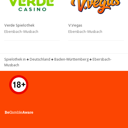
Verde Spielothek
V.Vegas
Ebersbach-Musbach
Ebersbach-Musbach
Spielothek in
♣
Deutschland
♣
Baden-Württemberg
♣
Ebersbach-
Musbach