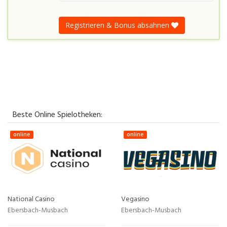
Registrieren & Bonus absahnen
Beste Online Spielotheken:
online
online
National Casino
Vegasino
Ebersbach-Musbach
Ebersbach-Musbach