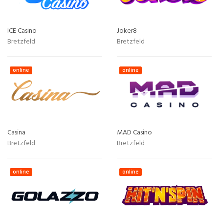
ICE Casino
Joker8
Bretzfeld
Bretzfeld
online
online
Casina
MAD Casino
Bretzfeld
Bretzfeld
online
online