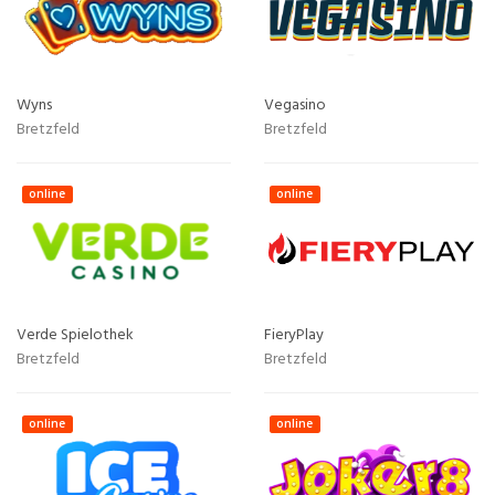
Wyns
Vegasino
Bretzfeld
Bretzfeld
online
online
Verde Spielothek
FieryPlay
Bretzfeld
Bretzfeld
online
online