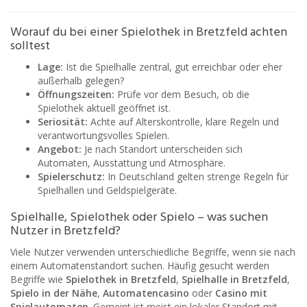
Worauf du bei einer Spielothek in Bretzfeld achten
solltest
Lage:
Ist die Spielhalle zentral, gut erreichbar oder eher
außerhalb gelegen?
Öffnungszeiten:
Prüfe vor dem Besuch, ob die
Spielothek aktuell geöffnet ist.
Seriosität:
Achte auf Alterskontrolle, klare Regeln und
verantwortungsvolles Spielen.
Angebot:
Je nach Standort unterscheiden sich
Automaten, Ausstattung und Atmosphäre.
Spielerschutz:
In Deutschland gelten strenge Regeln für
Spielhallen und Geldspielgeräte.
Spielhalle, Spielothek oder Spielo – was suchen
Nutzer in Bretzfeld?
Viele Nutzer verwenden unterschiedliche Begriffe, wenn sie nach
einem Automatenstandort suchen. Häufig gesucht werden
Begriffe wie
Spielothek in Bretzfeld
,
Spielhalle in Bretzfeld
,
Spielo in der Nähe
,
Automatencasino
oder
Casino mit
Spielautomaten
. Gemeint ist meist ein lokaler Standort mit