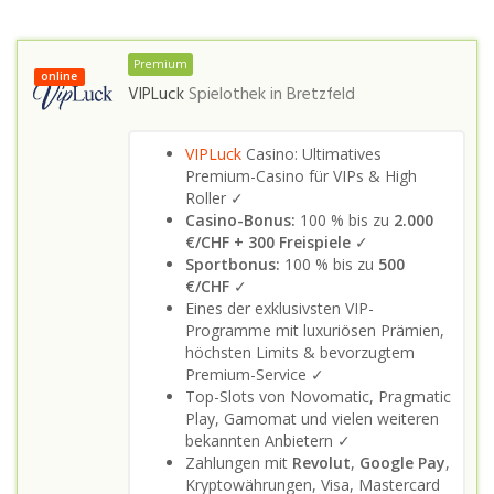
Premium
online
VIPLuck
Spielothek in
Bretzfeld
VIPLuck
Casino: Ultimatives
Premium-Casino für VIPs & High
Roller ✓
Casino-Bonus:
100 % bis zu
2.000
€/CHF + 300 Freispiele
✓
Sportbonus:
100 % bis zu
500
€/CHF
✓
Eines der exklusivsten VIP-
Programme mit luxuriösen Prämien,
höchsten Limits & bevorzugtem
Premium-Service ✓
Top-Slots von Novomatic, Pragmatic
Play, Gamomat und vielen weiteren
bekannten Anbietern ✓
Zahlungen mit
Revolut
,
Google Pay
,
Kryptowährungen, Visa, Mastercard