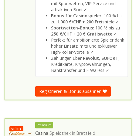
mit Sportwetten, VIP-Service und
attraktiven Boni ✓
Bonus für Casinospieler:
100 % bis
zu
1.000 €/CHF + 200 Freispiele
✓
Sportwetten-Bonus:
100 % bis zu
250 €/CHF + 20 € Gratiswette
✓
Perfekt für ambitionierte Spieler dank
hoher Einsatzlimits und exklusiver
High-Roller-Vorteile ✓
Zahlungen über
Revolut
,
SOFORT
,
Kreditkarte, Kryptowährungen,
Banktransfer und E-Wallets ✓
Registrieren & Bonus absahnen
Premium
online
Casina
Spielothek in
Bretzfeld