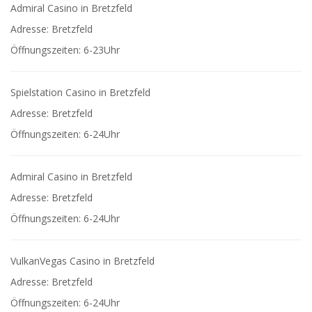
Admiral Casino in Bretzfeld
Adresse: Bretzfeld
Öffnungszeiten: 6-23Uhr
Spielstation Casino in Bretzfeld
Adresse: Bretzfeld
Öffnungszeiten: 6-24Uhr
Admiral Casino in Bretzfeld
Adresse: Bretzfeld
Öffnungszeiten: 6-24Uhr
VulkanVegas Casino in Bretzfeld
Adresse: Bretzfeld
Öffnungszeiten: 6-24Uhr