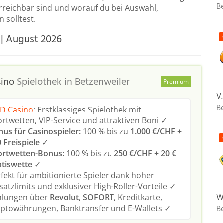
B
erreichbar sind und worauf du bei Auswahl,
 solltest.
 | August 2026
ino
Spielothek in
Betzenweiler
Premium
V
B
D Casino
: Erstklassiges Spielothek mit
rtwetten, VIP-Service und attraktiven Boni ✓
us für Casinospieler:
100 % bis zu
1.000 €/CHF +
 Freispiele
✓
ortwetten-Bonus:
100 % bis zu
250 €/CHF + 20 €
atiswette
✓
fekt für ambitionierte Spieler dank hoher
satzlimits und exklusiver High-Roller-Vorteile ✓
W
hlungen über
Revolut
,
SOFORT
, Kreditkarte,
yptowährungen, Banktransfer und E-Wallets ✓
B