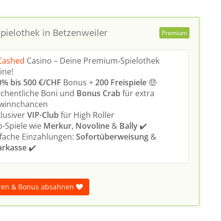
pielothek in
Betzenweiler
Premium
Cashed
Casino – Deine Premium-Spielothek
ine!
0% bis 500 €/CHF
Bonus +
200 Freispiele
🤑
chentliche Boni und
Bonus Crab
für extra
winnchancen
lusiver
VIP-Club
für High Roller
-Spiele wie
Merkur
,
Novoline
&
Bally
✔️
nfache Einzahlungen:
Sofortüberweisung
&
arkasse
✔️
eren & Bonus absahnen