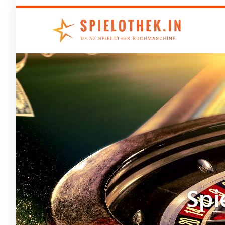
Skip
to
main
content
Spi