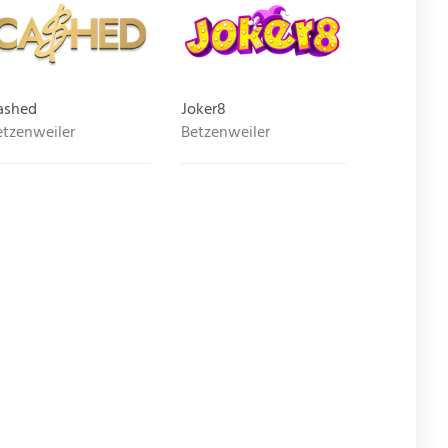
ashed
Joker8
etzenweiler
Betzenweiler