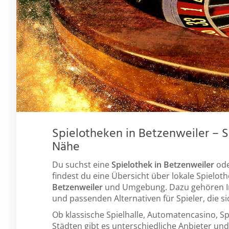
Spielotheken in Betzenweiler – S
Nähe
Du suchst eine
Spielothek in Betzenweiler
ode
findest du eine Übersicht über lokale Spielo
Betzenweiler
und Umgebung. Dazu gehören In
und passenden Alternativen für Spieler, die s
Ob klassische Spielhalle, Automatencasino, Sp
Städten gibt es unterschiedliche Anbieter und