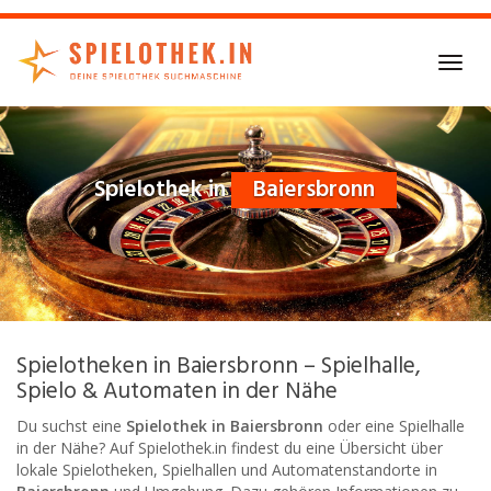
Skip
to
main
Toggl
content
navig
Spielothek in
Baiersbronn
Spielotheken in Baiersbronn – Spielhalle,
Spielo & Automaten in der Nähe
Du suchst eine
Spielothek in Baiersbronn
oder eine Spielhalle
in der Nähe? Auf Spielothek.in findest du eine Übersicht über
lokale Spielotheken, Spielhallen und Automatenstandorte in