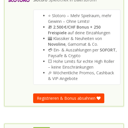
Slotoro
Spielothek in
Baiersbronn
⭐ Slotoro – Mehr Spielraum, mehr
Gewinn – Ohne Limits!
🎁
2.500 €/CHF Bonus + 250
Freispiele
auf deine Einzahlungen
🎰 Klassiker & Neuheiten von
Novoline
, Gamomat & Co.
💳 Ein- & Auszahlungen per
SOFORT
,
Paysafe & Crypto
💥 Hohe Limits für echte High Roller
– keine Einschränkungen
🎉 Wöchentliche Promos, Cashback
& VIP-Angebote
Registrieren & Bonus absahnen