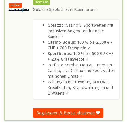
Premium
online
Golazzo
Spielothek in
Baiersbronn
Golazzo
: Casino & Sportwetten mit
exklusiven Angeboten für neue
Spieler ✓
Casino-Bonus:
100 % bis
2.000 € /
CHF + 200 Freispiele
✓
Sportbonus:
100 % bis
500 € / CHF
+ 20 € Gratiswette
✓
Perfekte Kombination aus Premium-
Casino, Live Casino und Sportwetten
mit hohen Limits ✓
Zahlungen mit
Revolut
,
SOFORT
,
Kreditkarten, Kryptowährungen und
E-Wallets ✓
Registrieren & Bonus absahnen