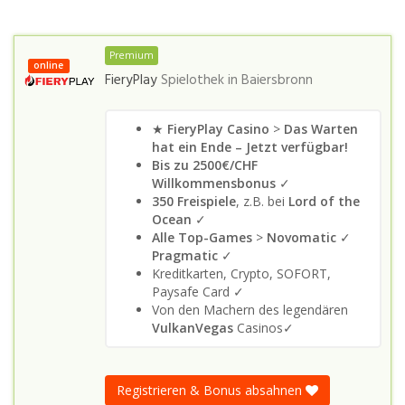
Premium
online
FieryPlay
Spielothek in
Baiersbronn
★
FieryPlay Casino
>
Das Warten
hat ein Ende – Jetzt verfügbar!
Bis zu 2500€/CHF
Willkommensbonus
✓
350 Freispiele
, z.B. bei
Lord of the
Ocean
✓
Alle Top-Games
>
Novomatic
✓
Pragmatic
✓
Kreditkarten, Crypto, SOFORT,
Paysafe Card ✓
Von den Machern des legendären
VulkanVegas
Casinos✓
Registrieren & Bonus absahnen