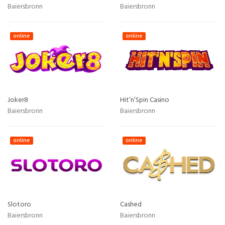
Baiersbronn
Baiersbronn
online
online
Joker8
Hit’n’Spin Casino
Baiersbronn
Baiersbronn
online
online
Slotoro
Cashed
Baiersbronn
Baiersbronn