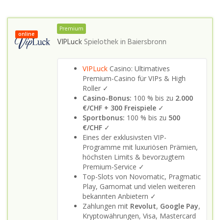
Premium
online
VIPLuck
Spielothek in
Baiersbronn
VIPLuck
Casino: Ultimatives
Premium-Casino für VIPs & High
Roller ✓
Casino-Bonus:
100 % bis zu
2.000
€/CHF + 300 Freispiele
✓
Sportbonus:
100 % bis zu
500
€/CHF
✓
Eines der exklusivsten VIP-
Programme mit luxuriösen Prämien,
höchsten Limits & bevorzugtem
Premium-Service ✓
Top-Slots von Novomatic, Pragmatic
Play, Gamomat und vielen weiteren
bekannten Anbietern ✓
Zahlungen mit
Revolut
,
Google Pay
,
Kryptowährungen, Visa, Mastercard