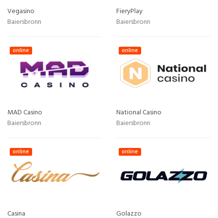
Vegasino
FieryPlay
Baiersbronn
Baiersbronn
online
online
MAD Casino
National Casino
Baiersbronn
Baiersbronn
online
online
Casina
Golazzo