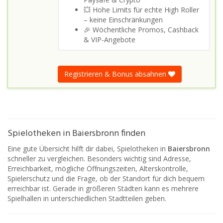
💥 Hohe Limits für echte High Roller
– keine Einschränkungen
🎉 Wöchentliche Promos, Cashback
& VIP-Angebote
Registrieren & Bonus absahnen
Spielotheken in Baiersbronn finden
Eine gute Übersicht hilft dir dabei, Spielotheken in
Baiersbronn
schneller zu vergleichen. Besonders wichtig sind Adresse,
Erreichbarkeit, mögliche Öffnungszeiten, Alterskontrolle,
Spielerschutz und die Frage, ob der Standort für dich bequem
erreichbar ist. Gerade in größeren Städten kann es mehrere
Spielhallen in unterschiedlichen Stadtteilen geben.