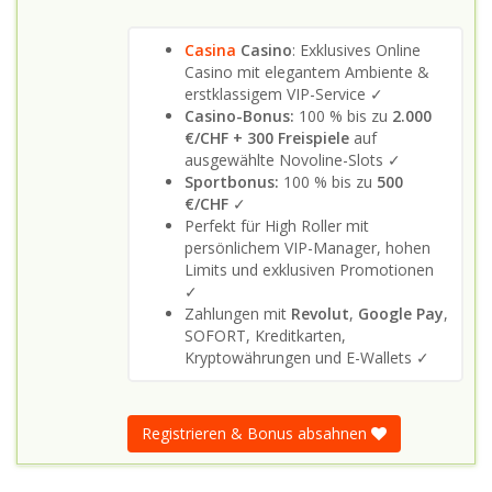
Casina
Casino
: Exklusives Online
Casino mit elegantem Ambiente &
erstklassigem VIP-Service ✓
Casino-Bonus:
100 % bis zu
2.000
€/CHF + 300 Freispiele
auf
ausgewählte Novoline-Slots ✓
Sportbonus:
100 % bis zu
500
€/CHF
✓
Perfekt für High Roller mit
persönlichem VIP-Manager, hohen
Limits und exklusiven Promotionen
✓
Zahlungen mit
Revolut
,
Google Pay
,
SOFORT, Kreditkarten,
Kryptowährungen und E-Wallets ✓
Registrieren & Bonus absahnen