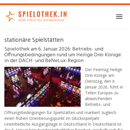
Skip
to
main
Toggl
content
navig
stationäre Spielstätten
Spielothek am 6. Januar 2026: Betriebs- und
Öffnungsbedingungen rund um Heilige Drei Könige
in der DACH- und BeNeLux-Region
Der Feiertag Heilige
Drei Könige am
Dienstag, den 6.
Januar 2026, führt in
Teilen Europas zu
abweichenden
Betriebs- und
Öffnungsbedingungen für Spielstätten und markiert zugleich
einen frühen Orientierungspunkt im Glücksspieljahr.
Uneinheitliche Ausgangslage in Deutschland In Deutschland ist
der 6. Januar kein bundeseinheitlicher Feiertag, weshalb sich für